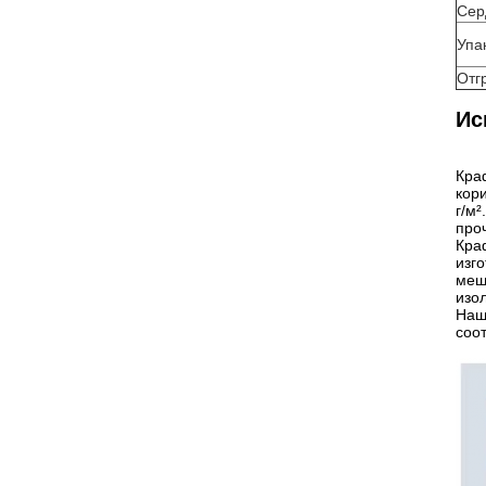
Сер
Упа
Отг
Ис
Кра
кор
г/м
проч
Кра
изг
меш
изо
Наш
соо