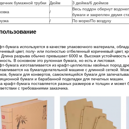
дечник бумажной трубки
Дюйм
3 дюйма/6 дюймов
Весь поддон обернут водоне
ковка
/
бумаги и закреплен двумя с
рузка
/
По морю/По воздуху
пользование
фт-бумага используется в качестве упаковочного материала, облад
ичневый цвет, полу- или полностью отбеленный коричневый цвет, кр
². Длина разрыва обычно превышает 6000 м. Высокая устойчивость 
ность. В основном это рулонная бумага, но есть и листовая.
фт-бумага изготавливается из крафт-целлюлозы хвойных пород дре
отавливается на бумагоделательной машине с длинной сеткой. Мож
ков, бумаги для конвертов, самоклеящейся бумаги для запечатыва
ляционной бумаги и барабанной подкладки для печатных машин.
а крафт-бумага поставляется разных размеров и толщин и может б
тветствии с требованиями заказчика.