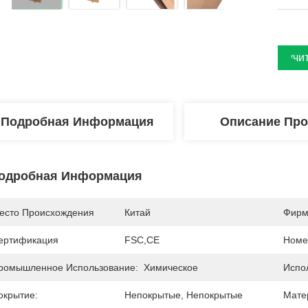
Получи
Подробная Информация
Описание Про
одробная Информация
есто Происхождения
Китай
Фирм
ертификация
FSC,CE
Номе
ромышленное Использование:
Химическое
Испо
окрытие:
Непокрытые, Непокрытые
Мате