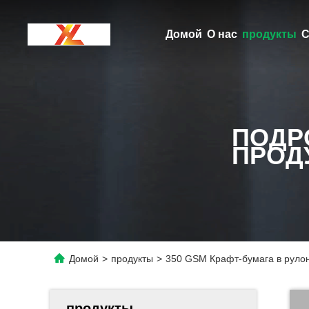
Домой
О нас
продукты
С
ПОДР
ПРОД
Домой
>
продукты
>
350 GSM Крафт-бумага в руло
продукты