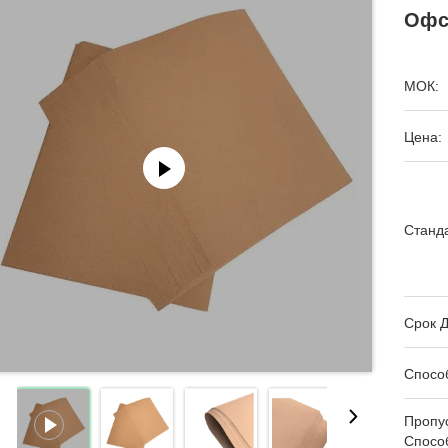
Офс
МОК:
Цена:
Станда
Срок Д
Спосо
Пропу
Спосо