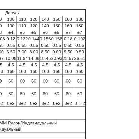
Допуск
0
100
110
120
140
150
160
180
0
100
110
120
140
150
160
180
3
±4
±5
±5
±6
±6
±7
±7
108
0.12
0.132
0.144
0.156
0.168
0.18
0.192
55
0.55
0.55
0.55
0.55
0.55
0.55
0.55
00
6.50
7.00
8.00
8.50
9.00
9.50
9.50
37
10.08
11.94
14.88
18.45
20.93
23.57
26.51
.5
4.5
4.5
4.5
4.5
4.5
4.5
4.5
80
160
160
160
160
160
160
160
0
60
60
60
60
60
60
60
0
60
60
60
60
60
60
60
±2
8±2
8±2
8±2
8±2
8±2
8±2
8土 2
MM Рулон/Индивидуальный
идуальный