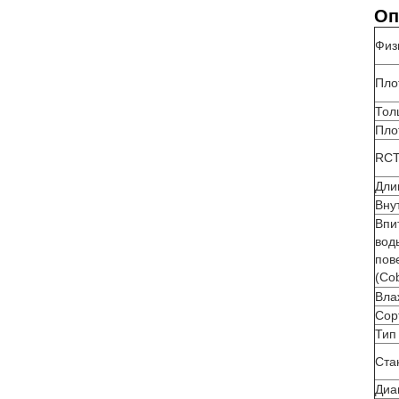
Оп
Физ
Пло
Тол
Пло
RCT
Дли
Вну
Впи
вод
пов
(Co
Вла
Сор
Тип
Ста
Диа