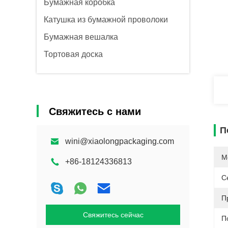
Бумажная коробка
Катушка из бумажной проволоки
Бумажная вешалка
Тортовая доска
Свяжитесь с нами
П
wini@xiaolongpackaging.com
М
+86-18124336813
С
П
Свяжитесь сейчас
П