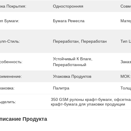
ока Покрытия:
Односторонняя
Совм
ип Бумаги:
Бумага Ремесла
Мате
улп-Стиль:
Переработан, Переработан
Тип 
Устойчивый К Влаге, 
собенность:
Заказ
Переработанный
рименение:
Упаковка Продуктов
МОК:
паковка:
Палитра
Толщ
350 GSM рулоны крафт-бумаги
, 
офсетна
ыделить:
крафт-бумага для упаковки продукции
писание Продукта