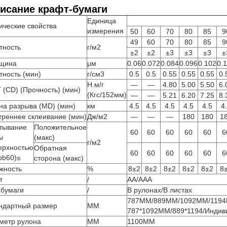
исание крафт-бумаги
Единица
ические свойства
измерения
50
60
70
80
85
9
49
60
70
80
85
9
тность
г/м2
±2
±2
±3
±3
±3
±
щина
μм
0.06
0.072
0.084
0.096
0.102
0.
тность (мин)
г/см3
0.5
0.5
0.55
0.55
0.55
0.
Н.м/г
—
—
4.80
5.00
5.50
6.
 (CD) (Прочность) (мин)
(Кгс/152мм)
—
—
5.21
6.20
7.25
8.
на разрыва (MD) (мин)
км
4.5
4.5
4.5
4.5
4.5
4
треннее склеивание (мин)
Дж/м2
—
—
—
180
180
1
тывание
Положительное
60
60
60
60
60
6
ы
(макс)
г/м2
ерхностью
Обратная
60
60
60
60
60
6
bb60)≤
сторона (макс)
жность
%
8±2
8±2
8±2
8±2
8±2
8
т
/
AA/AAA
 бумаги
/
В рулонах/В листах
787MM/889MM/1092MM/1194
ндартный размер
ММ
787*1092MM/889*1194/Индив
метр рулона
ММ
1100MM