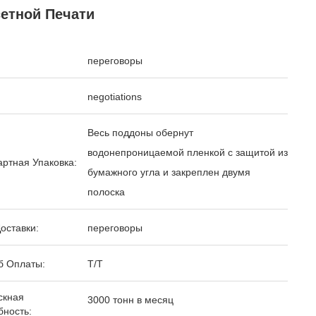
етной Печати
переговоры
negotiations
Весь поддоны обернут
водонепроницаемой пленкой с защитой из
ртная Упаковка:
бумажного угла и закреплен двумя
полоска
оставки:
переговоры
б Оплаты:
T/T
скная
3000 тонн в месяц
бность: