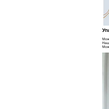
Уп
Мож
Наша
Мож