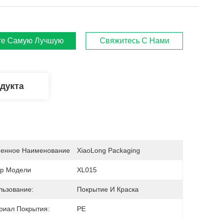
те Самую Лучшую Цену
Свяжитесь С Нами
дукта
енное Наименование
XiaoLong Packaging
р Модели
XL015
льзование:
Покрытие И Краска
риал Покрытия:
PE