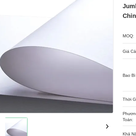
Jumb
Chỉ
MOQ:
Giá Cả
Bao Bì
Thời G
Phươn
Toán:
Khả N