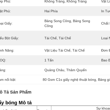
ớp Phủ:
Không Tráng, Không Tráng
Vật L
ặt Phủ:
Hai Phía
In Tư
Bảng Song Công, Bảng Song 
ại Giấy:
Chất 
Công
ểu Bột Giấy:
Tái Chế, Tái Chế
Loại 
ính Năng:
Vật Liệu Tái Chế, Tái Chế
Đơn Đ
OQ:
1 Tấn
Bao B
ảng:
Quảng Châu, Thâm Quyến
àm nổi bật:
80 Gsm C1s giấy nghệ thuật bóng
, 
Bảng gi
ô Tả Sản Phẩm
ấy bóng Mô tả
Sự khoa