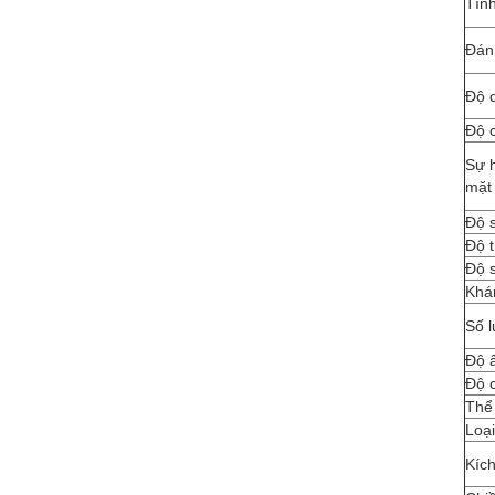
Tính
Đán
Độ 
Độ 
Sự 
mặt
Độ 
Độ t
Độ s
Khá
Số 
Độ 
Độ 
Thể 
Loại
Kích