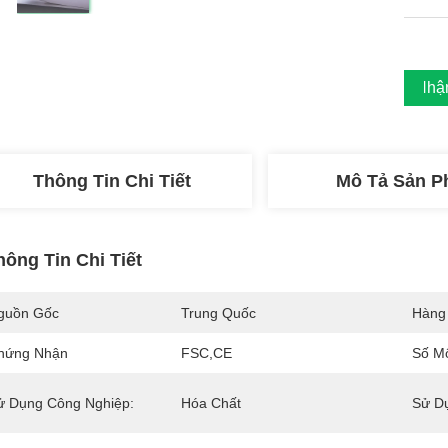
Nhận
Thông Tin Chi Tiết
Mô Tả Sản 
hông Tin Chi Tiết
guồn Gốc
Trung Quốc
Hàng
hứng Nhận
FSC,CE
Số M
ử Dụng Công Nghiệp:
Hóa Chất
Sử D