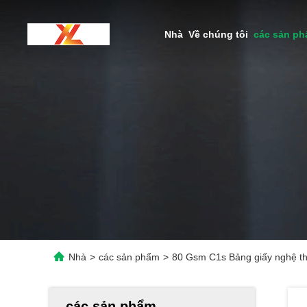
Nhà
Về chúng tôi
các sản p
Nhà
>
các sản phẩm
>
80 Gsm C1s Bảng giấy nghệ th
các sản phẩm