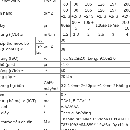
 chất vật lý
Đơn vị
80
90
105
128
157
20
80
90
105
128
157
20
h nặng
g/m2
+2/-3
+2/-3
+2/-3
+2/-3
+2/-3
+2/-
90 ±
105 ±
200
dày
μm
80±5
128±5
157±5
5
5
10
cứng ((CD) ≥
mN.m
1.2
1.8
2
2.5
3
4
Tốt
30
hấp thụ nước bề
g/m2
Trở
 ((Cobb60) ≤
38
lại.
sáng (ISO)
%
Tốt: 92.0±2.0, Lưng: 90.0±2.0
hô (pps)
μm
≤1.0
áng ((750) ≥
%
50
ng gấp ≥
20 lần
Chiếc
lượng bụi bẩn
0.2-1.0mm2≤20pcs,≥1.0mm2 Không 
máy/m2
ẩm
%
6-8
cứng bề mặt ≥ (IGT)
m/s
TD≥1, 5 CD≥1.2
loại
/
A/AA/AAA
 giấy
/
Theo cuộn/bảng
787MM/889MM/1092MM/1194MM Cuộn
 thước tiêu chuẩn
MM
787*1092MM/889*1194/Sự tùy chỉnh