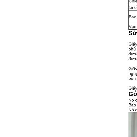
Chi
lõi 
Bao
Vận
Sử
Giấy
phủ 
được
được
Giấy
nguy
bền 
Giấy
Gó
Nó c
Bao 
Nó c