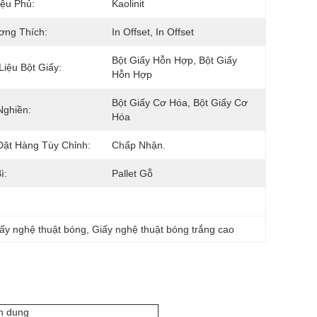
iệu Phủ:
Kaolinit
ơng Thích:
In Offset, In Offset
Bột Giấy Hỗn Hợp, Bột Giấy 
Liệu Bột Giấy:
Hỗn Hợp
Bột Giấy Cơ Hóa, Bột Giấy Cơ 
Nghiền:
Hóa
ặt Hàng Tùy Chỉnh:
Chấp Nhận.
ì:
Pallet Gỗ
ấy nghệ thuật bóng
, 
Giấy nghệ thuật bóng trắng cao
n dung