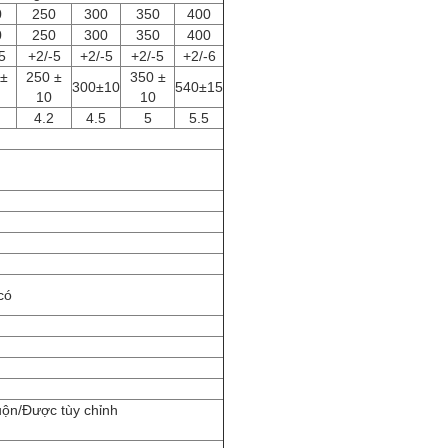
0
250
300
350
400
0
250
300
350
400
5
+2/-5
+2/-5
+2/-5
+2/-6
 ±
250 ±
350 ±
300±10
540±15
10
10
4.2
4.5
5
5.5
có
/Được tùy chỉnh