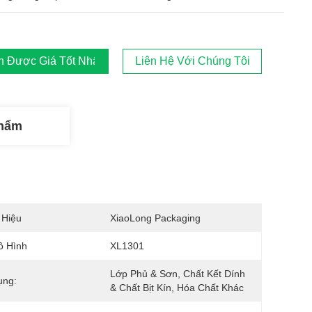
 Được Giá Tốt Nhất
Liên Hệ Với Chúng Tôi
Phẩm
 Hiệu
XiaoLong Packaging
ô Hình
XL1301
Lớp Phủ & Sơn, Chất Kết Dính 
ụng:
& Chất Bịt Kín, Hóa Chất Khác