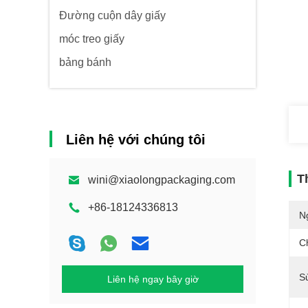
Đường cuộn dây giấy
móc treo giấy
bảng bánh
Liên hệ với chúng tôi
T
wini@xiaolongpackaging.com
+86-18124336813
N
C
S
Liên hệ ngay bây giờ