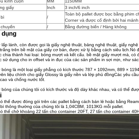
ều kính cuộn
MM
1150MM
ống giấy
Inch
3 inch/6 inch
Toàn bộ pallet được bọc bằng phim c
 bì
/
Corner và được cố định bởi hai mảnh
 chuyển
/
Bằng đường biển / Hàng không
 dụng
 lấp lánh, còn được gọi là giấy nghệ thuật, bảng nghệ thuật, giấy nghệ
trắng trên bề mặt của giấy cơ bản, được xử lý bằng cách siêu lịch.Nó 
 chia thành hai loại: bóng mượt và kết cấu. bề mặt giấy mượt mà, có 
 sử dụng cho in offset và in đục của các sản phẩm in sợi mịn, như sác
 bóng là một loại giấy phẳng có kích thước 787 × 1092mm, 889 × 119
ên liệu chính cho giấy Glossy là giấy nền và lớp phủ đồngCác yêu cầu
cao và chống nước tốt.
 bóng của chúng tôi có kích thước và độ dày khác nhau, và có thể đượ
i
ó thể được đóng gói trên các pallet bằng cách bán lẻ hoặc bằng Ream
bì thông thường của chúng tôi là 1,04CBM, 1013KG mỗi pallet.
ó thể chở khoảng 22 tấn cho container 20FT, 27 tấn cho container 40