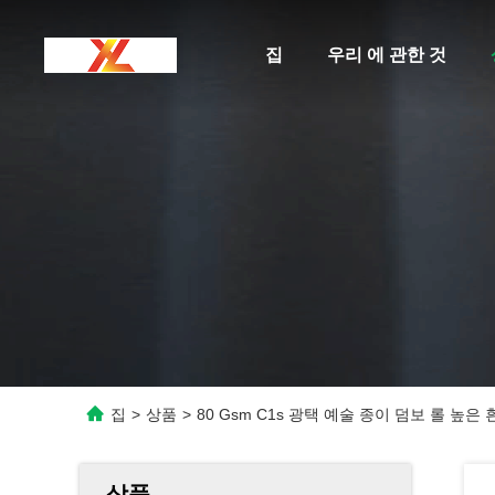
집
우리 에 관한 것
집
>
상품
>
80 Gsm C1s 광택 예술 종이 덤보 롤 높은
상품