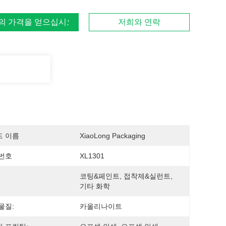
의 가격을 얻으십시오
저희와 연락
드 이름
XiaoLong Packaging
번호
XL1301
코팅&페인트, 접착제&실런트, 
기타 화학
물질:
카올리나이트