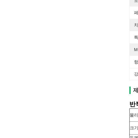
도
페
치
특
M
항
강
제
반
물리
크
두