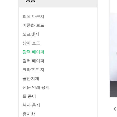
회색 마분지
이중화 보드
오프셋지
상아 보드
광택 페이퍼
컬러 페이퍼
크라프트 지
골판지재
신문 인쇄 용지
돌 종이
복사 용지
용지함