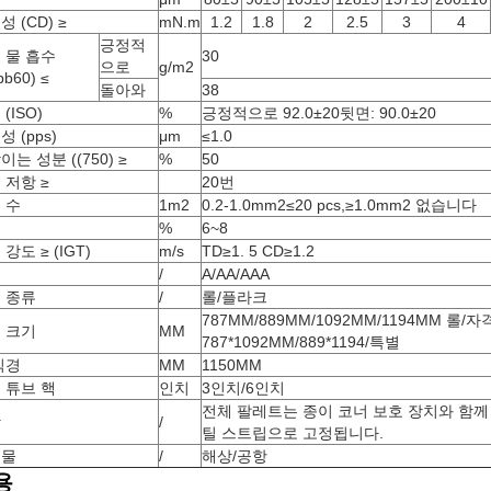
 (CD) ≥
mN.m
1.2
1.8
2
2.5
3
4
긍정적
 물 흡수
30
으로
g/m2
bb60) ≤
돌아와
38
(ISO)
%
긍정적으로 92.0±20뒷면: 90.0±20
 (pps)
μm
≤1.0
는 성분 ((750) ≥
%
50
 저항 ≥
20번
 수
1m2
0.2-1.0mm2≤20 pcs,≥1.0mm2 없습니다
분
%
6~8
강도 ≥ (IGT)
m/s
TD≥1. 5 CD≥1.2
급
/
A/AA/AAA
 종류
/
롤/플라크
787MM/889MM/1092MM/1194MM 롤/
 크기
MM
787*1092MM/889*1194/특별
직경
MM
1150MM
 튜브 핵
인치
3인치/6인치
전체 팔레트는 종이 코너 보호 장치와 함께
장
/
틸 스트립으로 고정됩니다.
송물
/
해상/공항
용