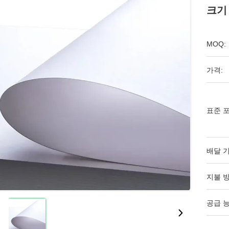
크기
MOQ:
가격:
표준 포
배달 기
지불 방
공급 능