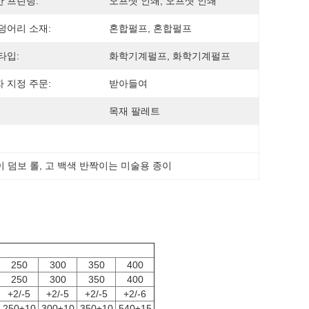
 프린팅:
오프셋 인쇄, 오프셋 인쇄
덩어리 소재:
혼합펄프, 혼합펄프
타입:
화학기계펄프, 화학기계펄프
 지정 주문:
받아들여
목재 팔레트
이 덤보 롤
, 
고 백색 반짝이는 미술용 종이
성
250
300
350
400
250
300
350
400
+2/-5
+2/-5
+2/-5
+2/-6
250±10
300±10
350±10
540±15