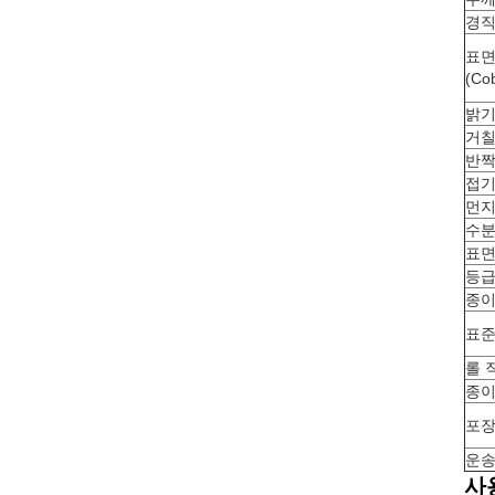
경직성
표면
(Co
밝기 
거칠성
반짝이
접기
먼지
수
표면 
등
종이
표준
롤 
종이
포
운
사