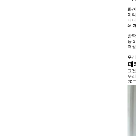
화려
이의
니다
쇄 
반짝이
등 
력성
우리
패
그것
우리
20