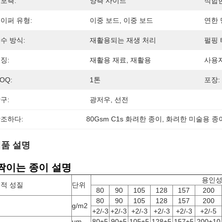
포측:
양측 사이드
적합한
이퍼 유형:
이중 보드, 이중 보드
연한 
수 방식:
재활용되는 재생 처리
펄핑 
징:
재활용 재료, 재활용
사용자
OQ:
1톤
포장:
구:
광저우, 선전
조하다:
80Gsm C1s 화려한 종이
, 
화려한 미술용 종
품 설명
짝이는 종이 설명
용인
적 성질
단위
80
90
105
128
157
200
80
90
105
128
157
200
기
g/m2
+2/-3
+2/-3
+2/-3
+2/-3
+2/-3
+2/-5
께
μm
80±5
90±5
105±5
128±5
157±5
200±10