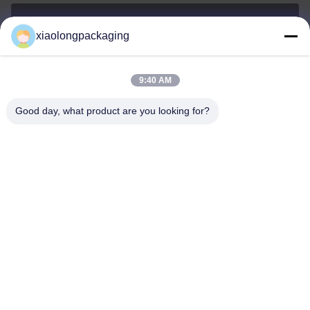
xiaolongpackaging
Tina@xiaolongpackaging.com
ईमेल
9:40 AM
Good day, what product are you looking for?
0086-15322891631
फोन
Dongguan Xiaolong Packaging Industry Co.,
Ltd.