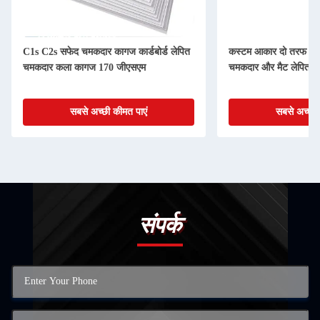
C1s C2s सफेद चमकदार कागज कार्डबोर्ड लेपित
कस्टम आकार दो तरफ ले
चमकदार कला कागज 170 जीएसएम
चमकदार और मैट लेपित 
सबसे अच्छी कीमत पाएं
सबसे अच्छी 
संपर्क