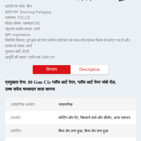
उत्पत्ति के प्लेस: चीन
ब्रांड नाम: XiaoLong Packaging
प्रमाणन: FSC,CE
मॉडल संख्या: एक्सएल1301
न्यूनतम आदेश मात्रा: वार्ता
मूल्य: negotiations
पैकेजिंग विवरण: पूरे फूस को पेपर कॉर्नर प्रोटेक्टर के साथ वॉटरप्रूफ फिल्म से लपेटा गया है और दो टुकड़ों वाली टील स्ट
प्रसव के समय: वार्ता
भुगतान शर्तें: टी/टी
आपूर्ति की क्षमता: प्रति माह 3000 टन
विस्तार
Description
प्रमुखता देना:
80 Gsm C1s ग्लॉस आर्ट पेपर
,
ग्लॉस आर्ट पेपर जंबो रोल
,
उच्च सफेद चमकदार कला कागज
1औद्योगिक उपयोग:
रासायनिक
2प्रयोग:
कोटिंग और पेंट, चिपकने वाले और सीलेंट, अन्य रसायन
3कोटिंग:
बिना लेप लगा हुआ, बिना लेप लगा हुआ