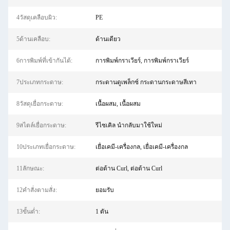
4วัสดุเคลือบผิว:
PE
5ด้านเคลือบ:
ด้านเดียว
6การพิมพ์ที่เข้ากันได้:
การพิมพ์กราเวียร์, การพิมพ์กราเวียร์
7ประเภทกระดาษ:
กระดานดูเพล็กซ์ กระดานกระดาษสีเทา
8วัสดุเยื่อกระดาษ:
เนื้อผสม, เนื้อผสม
9สไตล์เยื่อกระดาษ:
รีไซเคิล นำกลับมาใช้ใหม่
10ประเภทเยื่อกระดาษ:
เยื่อเคมี-เครื่องกล, เยื่อเคมี-เครื่องกล
11ลักษณะ:
ต่อต้าน Curl, ต่อต้าน Curl
12คําสั่งตามสั่ง:
ยอมรับ
13ขั้นต่ำ:
1 ตัน