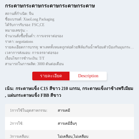
กระดาษกระดาษกระดาษกระดาษกระดาษ
สถานที่กำเนิด: จีน
ชื่อแบรนด์: XiaoLong Packaging
ได้รับการรับรอง: FSC,CE
หมายเลขรุ่น: -
จำนวนสั่งซื้อขั้นต่ำ: การเจรจาต่อรอง
ราคา: negotiations
รายละเอียดการบรรจุ: พาเลททั้งหมดถูกห่อด้วยฟิล์มกันน้ำพร้อมตัวป้องกันมุมกระดาษและยึดด้วยแถบทีสองชิ้น
เวลาการส่งมอบ: การเจรจาต่อรอง
เงื่อนไขการชำระเงิน: T/T
สามารถในการผลิต: 3000 ตันต่อเดือน
รายละเอียด
Description
เน้น:
กระดาษแข็ง C1S สีขาว 210 แกรม
,
กระดาษแข็งงาช้างพรีเมียม
,
แผ่นกระดาษแข็ง FBB สีขาว
1การใช้ในอุตสาหกรรม:
สารเคมี
2การใช้:
สารเคมีอื่นๆ
3การเคลือบ:
ไม่เคลือบ,ไม่เคลือบ