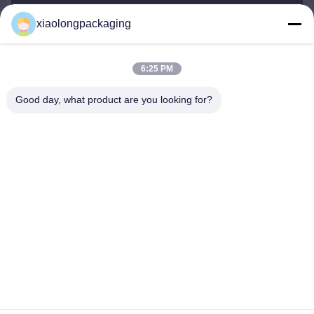
xiaolongpackaging
Tina@xiaolongpackaging.com
อีเมล
6:25 PM
Good day, what product are you looking for?
0086-15322891631
โทรศัพท์
Dongguan Xiaolong Packaging Industry Co.,
Ltd.