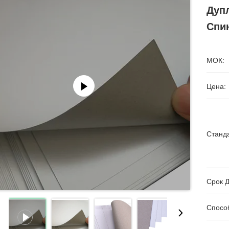
Дуп
Спи
МОК:
Цена:
Станда
Срок Д
Спосо