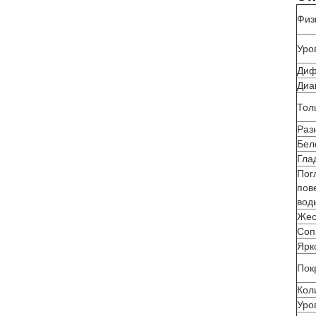
Физ
Уро
Диф
Диа
Тол
Раз
Бел
Гла
Пог
пов
вод
Жес
Соп
Ярк
Пок
Кол
Уро