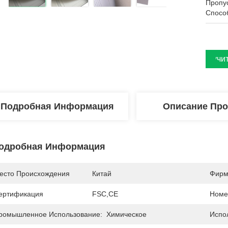
Пропу
Спосо
Получи
Подробная Информация
Описание Про
одробная Информация
есто Происхождения
Китай
Фирм
ертификация
FSC,CE
Номе
ромышленное Использование:
Химическое
Испо