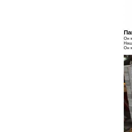
Па
Он 
Наш
Он 