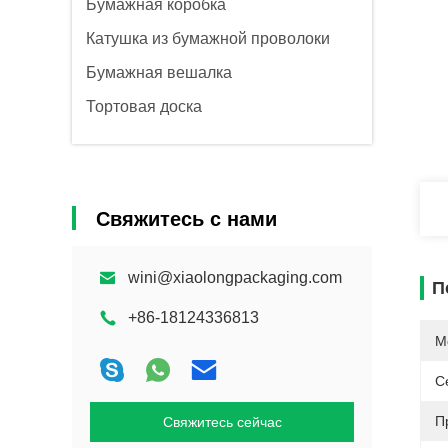
Бумажная коробка
Катушка из бумажной проволоки
Бумажная вешалка
Тортовая доска
Свяжитесь с нами
wini@xiaolongpackaging.com
П
+86-18124336813
М
С
П
Свяжитесь сейчас