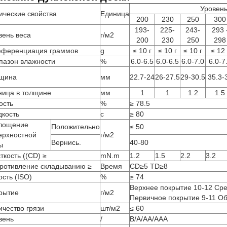
Уровень
ические свойства
Единица
200
230
250
300
193-
225-
243-
293 
вень веса
г/м2
200
230
250
298
ференциация граммов
g
≤ 10 г
≤ 10 г
≤ 10 г
≤ 12 
пазон влажности
%
6.0-6.5
6.0-6.5
6.0-7.0
6.0-7
щина
мм
22.7-24
26-27.5
29-30.5
35.3-
ница в толщине
мм
1
1
1.2
1.5
ость
%
≥ 78.5
дкость
с
≥ 80
лощение
Положительно
≤ 50
ерхностной
г/м2
Вернись.
40-80
ы
ткость ((CD) ≥
mN.m
1.2
1.5
2.2
3.2
ротивление складыванию ≥
Время
CD≥5 TD≥8
ость (ISO)
%
≥ 74
Верхнее покрытие 10-12 Сре
рытие
г/м2
Первичное покрытие 9-11 О
ичество грязи
шт/м2
≤ 60
вень
/
B/A/AA/AAA