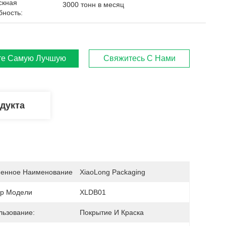
скная
3000 тонн в месяц
бность:
те Самую Лучшую Цену
Свяжитесь С Нами
дукта
енное Наименование
XiaoLong Packaging
р Модели
XLDB01
льзование:
Покрытие И Краска