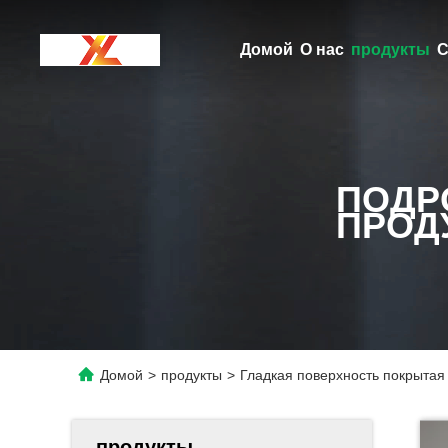
Домой
О нас
продукты
С
ПОДР
ПРОД
Домой
>
продукты
>
Гладкая поверхность покрытая
продукты