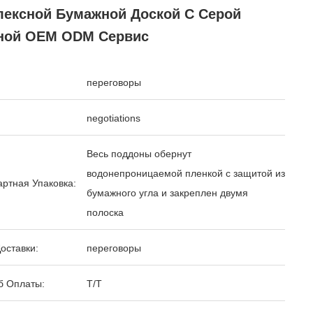
лексной Бумажной Доской С Серой
ной OEM ODM Сервис
переговоры
negotiations
Весь поддоны обернут
водонепроницаемой пленкой с защитой из
ртная Упаковка:
бумажного угла и закреплен двумя
полоска
оставки:
переговоры
б Оплаты:
T/T