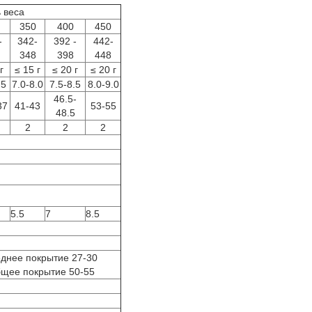
 веса
350
400
450
-
342-
392 -
442-
348
398
448
г
≤ 15 г
≤ 20 г
≤ 20 г
.5
7.0-8.0
7.5-8.5
8.0-9.0
46.5-
37
41-43
53-55
48.5
2
2
2
5.5
7
8.5
днее покрытие 27-30
бщее покрытие 50-55