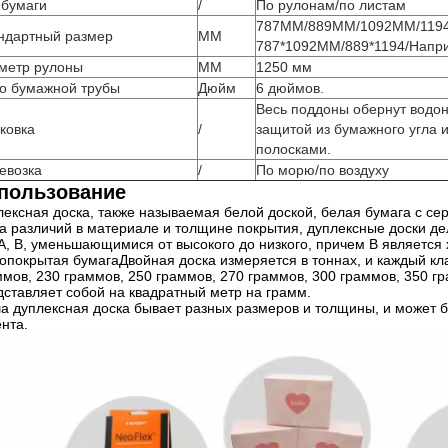
 бумаги
/
По рулонам/по листам
787MM/889MM/1092MM/1194
ндартный размер
ММ
787*1092MM/889*1194/Напр
метр рулоны
ММ
1250 мм
о бумажной трубы
Дюйм
6 дюймов.
Весь поддоны обернут водо
ковка
/
защитой из бумажного угла 
полосками.
евозка
/
По морю/по воздуху
пользование
лексная доска, также называемая белой доской, белая бумага с се
за различий в материале и толщине покрытия, дуплексные доски де
 A, B, уменьшающимися от высокого до низкого, причем B является
копокрытая бумагаДвойная доска измеряется в тоннах, и каждый кл
ммов, 230 граммов, 250 граммов, 270 граммов, 300 граммов, 350 г
дставляет собой на квадратный метр на грамм.
а дуплексная доска бывает разных размеров и толщины, и может б
нта.