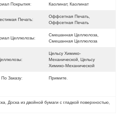
риал Покрытия:
Каолинат, Каолинат
Оффсетная Печать, 
естимая Печать:
Оффсетная Печать
Смешанная Целлюлоза, 
риал Целлюлозы:
Смешанная Целлюлоза
Цельсу Химико-
Целлюлозы:
Механической, Цельсу 
Химико-Механической
 По Заказу:
Примите.
ска
, 
Доска из двойной бумаги с гладкой поверхностью
, 