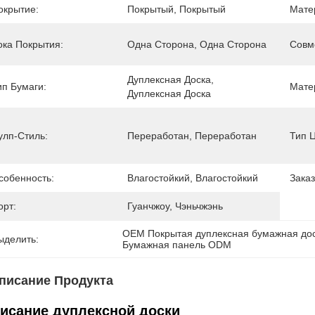
окрытие:
Покрытый, Покрытый
Мате
ока Покрытия:
Одна Сторона, Одна Сторона
Совм
Дуплексная Доска, 
ип Бумаги:
Мате
Дуплексная Доска
улп-Стиль:
Переработан, Переработан
Тип 
собенность:
Влагостойкий, Влагостойкий
Заказ
орт:
Гуанчжоу, Чэньчжэнь
OEM Покрытая дуплексная бумажная до
ыделить:
Бумажная панель ODM
писание Продукта
исание дуплексной доски