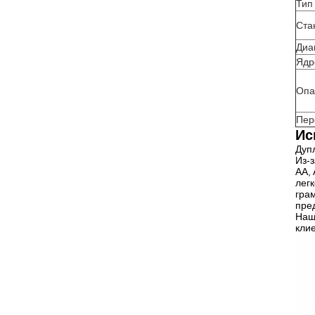
Тип
Ста
Диа
Ядр
Опа
Пер
Ис
Дуп
Из-
AA,
лег
гра
пре
Наш
клие