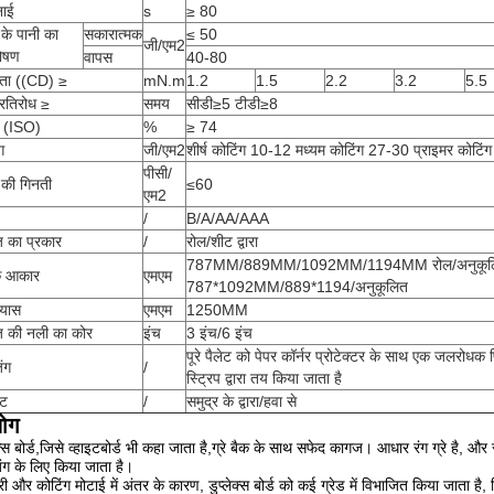
ाई
s
≥ 80
के पानी का
सकारात्मक
≤ 50
जी/एम2
ोषण
वापस
40-80
ता ((CD) ≥
mN.m
1.2
1.5
2.2
3.2
5.5
्रतिरोध ≥
समय
सीडी≥5 टीडी≥8
 (ISO)
%
≥ 74
ग
जी/एम2
शीर्ष कोटिंग 10-12 मध्यम कोटिंग 27-30 प्राइमर कोटि
पीसी/
 की गिनती
≤60
एम2
/
B/A/AA/AAA
 का प्रकार
/
रोल/शीट द्वारा
787MM/889MM/1092MM/1194MM रोल/अनुकूल
क आकार
एमएम
787*1092MM/889*1194/अनुकूलित
्यास
एमएम
1250MM
 की नली का कोर
इंच
3 इंच/6 इंच
पूरे पैलेट को पेपर कॉर्नर प्रोटेक्टर के साथ एक जलरोधक फि
िंग
/
स्ट्रिप द्वारा तय किया जाता है
ंट
/
समुद्र के द्वारा/हवा से
योग
ेक्स बोर्ड,जिसे व्हाइटबोर्ड भी कहा जाता है,ग्रे बैक के साथ सफेद कागज। आधार रंग ग्रे है,
िंग के लिए किया जाता है।
री और कोटिंग मोटाई में अंतर के कारण, डुप्लेक्स बोर्ड को कई ग्रेड में विभाजित किया जाता है