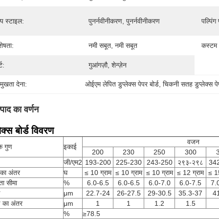
्प स्टाइल:
पुनर्नवीनीकरण, पुनर्नवीनीकरण
पल्पिंग
शेषता:
नमी सबूत, नमी सबूत
कस्टम
्ट:
गुआंगज़ौ, शेन्ज़ेन
रमुखता देना:
ओईएम लेपित डुप्लेक्स पेपर बोर्ड
, 
चिकनी सतह डुप्लेक्स पेप
्पाद का वर्णन
लेक्स बोर्ड विवरण
वजन
क गुण
इकाई
200
230
250
300
जी/एम2
193-200
225-230
243-250
२९३-२९८
34
 का अंतर
घ
≤ 10 ग्राम
≤ 10 ग्राम
≤ 10 ग्राम
≤ 12 ग्राम
≤ 15
रता सीमा
%
6.0-6.5
6.0-6.5
6.0-7.0
6.0-7.5
7.
ई
μm
22.7-24
26-27.5
29-30.5
35.3-37
4
ई का अंतर
μm
1
1
1.2
1.5
%
≥78.5