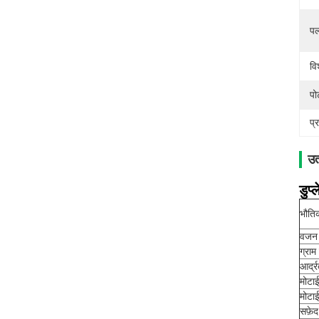
पल
वि
पोर
प्
उत
डुप्
भौति
वजन
ग्राम
आर्द्
मोटा
मोटा
सफ़ेद