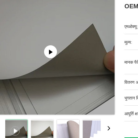
OEM
एमओक्यू:
मूल्य:
मानक पैक
वितरण अ
भुगतान व
आपूर्ति क्