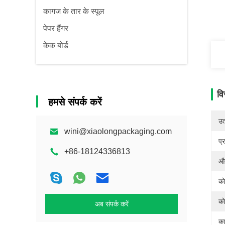
कागज के तार के स्पूल
पेपर हैंगर
केक बोर्ड
वि
हमसे संपर्क करें
उत्
wini@xiaolongpackaging.com
प्
+86-18124336813
औद
को
को
अब संपर्क करें
का