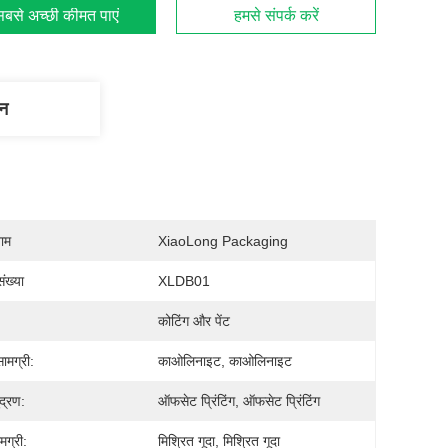
बसे अच्छी कीमत पाएं
हमसे संपर्क करें
णन
नाम
XiaoLong Packaging
ंख्या
XLDB01
कोटिंग और पेंट
ामग्री:
काओलिनाइट, काओलिनाइट
द्रण:
ऑफसेट प्रिंटिंग, ऑफसेट प्रिंटिंग
मग्री:
मिश्रित गूदा, मिश्रित गूदा