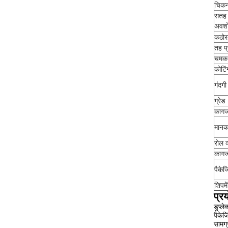
चिकन
सतह 
अवश
कठोर
तह प
चमक
कोटिं
गंदगी
ग्रेड
कागज
मान
रोल व
कागज
पैकेज
शिपमे
प्र
डुप्ल
पैकेज
सामग्