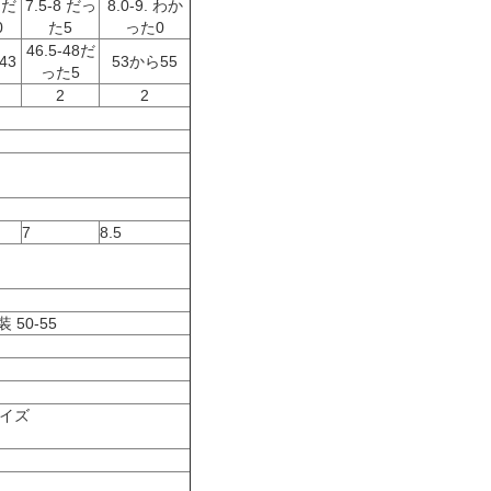
 だ
7.5-8 だっ
8.0-9. わか
0
た5
った0
46.5-48だ
43
53から55
った5
2
2
7
8.5
 50-55
マイズ