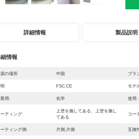
詳細情報
製品説明
詳細情報
起源の場所
中国
ブラ
証明
FSC,CE
モデ
業用:
化学
使用:
上塗を施してある、上塗を施し
ーティング:
コー
てある
ーティング側:
片側,片側
互換