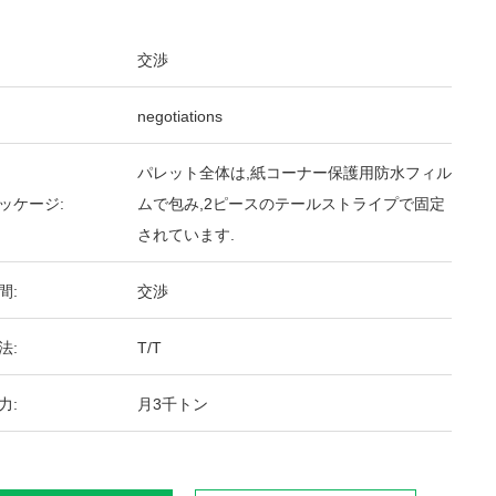
交渉
negotiations
パレット全体は,紙コーナー保護用防水フィル
ッケージ:
ムで包み,2ピースのテールストライプで固定
されています.
間:
交渉
法:
T/T
力:
月3千トン