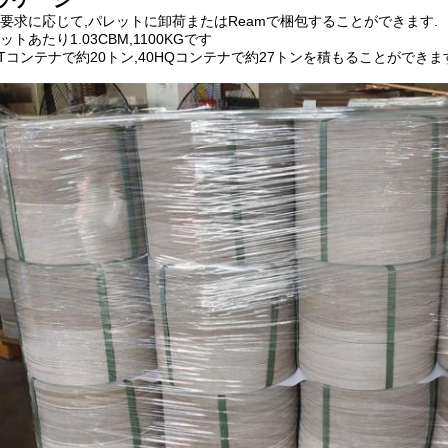
要求に応じて,パレットに卸荷またはReamで梱包することができます.
ットあたり1.03CBM,1100KGです
FTコンテナで約20トン,40HQコンテナで約27トンを積もることができま