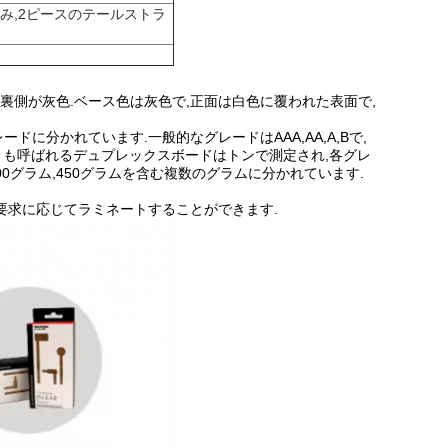
み,2ピースのテールストラ
,白紙の裏側が灰色.ベース色は灰色で,正面は白色に覆われた表面で,
に分かれています.一般的なグレードはAAA,AA,A,Bで,
とも呼ばれるデュプレックスボードはトンで測定され,各グレ
ム,400グラム,450グラムを含む複数のグラムに分かれています.
要求に応じてラミネートすることができます.