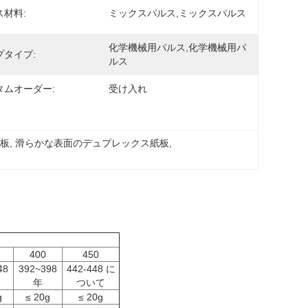
ス材料:
ミックスパルス,ミックスパルス
化学機械用パルス,化学機械用パ
プタイプ:
ルス
タムオーダー:
受け入れ
紙板
, 
滑らかな表面のデュプレックス紙板
, 
400
450
48
392~398
442-448 に
年
ついて
g
≤ 20g
≤ 20g