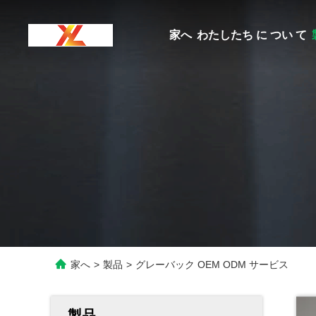
家へ
わたしたち に つい て
家へ
>
製品
>
グレーバック OEM ODM サービス
製品