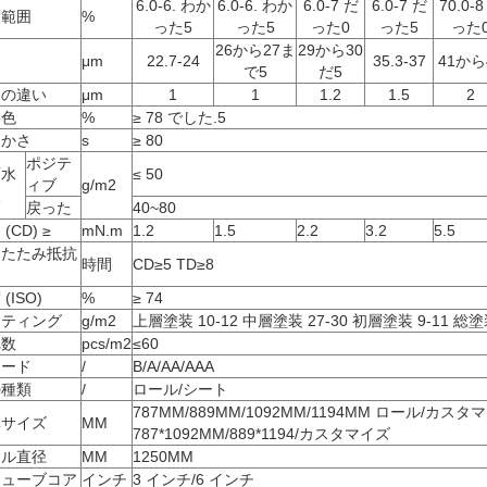
6.0-6. わか
6.0-6. わか
6.0-7 だ
6.0-7 だ
70.0-8
度範囲
%
った5
った5
った0
った5
った
26から27ま
29から30
さ
μm
22.7-24
35.3-37
41から
で5
だ5
さの違い
μm
1
1
1.2
1.5
2
い色
%
≥ 78 でした.5
らかさ
s
≥ 80
ポジテ
面水
≤ 50
ィブ
g/m2
収
戻った
40~80
(CD) ≥
mN.m
1.2
1.5
2.2
3.2
5.5
りたたみ抵抗
時間
CD≥5 TD≥8
(ISO)
%
≥ 74
ーティング
g/m2
上層塗装 10-12 中層塗装 27-30 初層塗装 9-11 総塗装
れ数
pcs/m2
≤60
レード
/
B/A/AA/AAA
の種類
/
ロール/シート
787MM/889MM/1092MM/1194MM ロール/カスタ
準サイズ
MM
787*1092MM/889*1194/カスタマイズ
ール直径
MM
1250MM
チューブコア
インチ
3 インチ/6 インチ