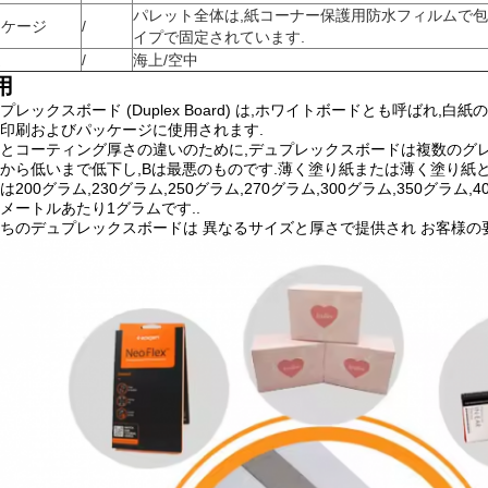
パレット全体は,紙コーナー保護用防水フィルムで包
ッケージ
/
イプで固定されています.
送
/
海上/空中
用
プレックスボード (Duplex Board) は,ホワイトボードとも呼ばれ
印刷およびパッケージに使用されます.
とコーティング厚さの違いのために,デュプレックスボードは複数のグレード
から低いまで低下し,Bは最悪のものです.薄く塗り紙または薄く塗り紙
は200グラム,230グラム,250グラム,270グラム,300グラム,350グラ
メートルあたり1グラムです..
ちのデュプレックスボードは 異なるサイズと厚さで提供され お客様の