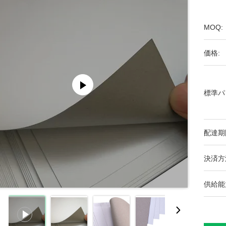
MOQ:
価格:
標準パ
配達期
決済方
供給能