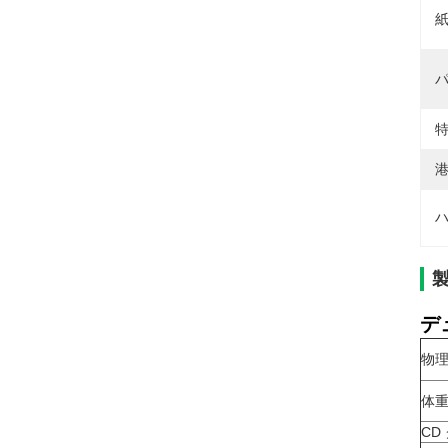
紙
パ
特
港
ハ
デ
物
体
CD