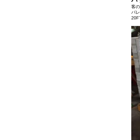
客の
パレ
20