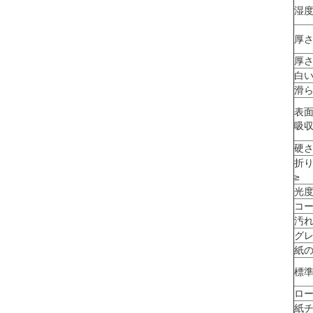
湿
厚
厚
白
滑
表
吸
硬さ 
折
≥
光度 
コ
汚
グ
紙
標
ロ
紙