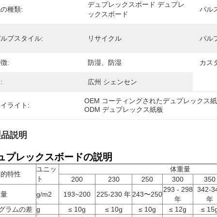
デュプレックスボード デュプレ
の種類:
パル
ックスボード
ルプスタイル:
リサイクル
パル
徴:
防湿、防湿
カス
:
広州 シェンセン
OEM コーティングされたデュプレックス
イライト:
ODM デュプレックス紙板
製品説明
ュプレックスボードの説明
ユニッ
体重量
理的特性
ト
200
230
250
300
350
293 - 298
342-3
重量
g/m2
193~200
225-230 年
243〜250
年
年
 グラムの差
g
≤ 10g
≤ 10g
≤ 10g
≤ 12g
≤ 15