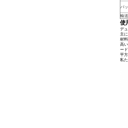
パ
輸
使
デュ
主に
材料
高い
ード
平方
私た