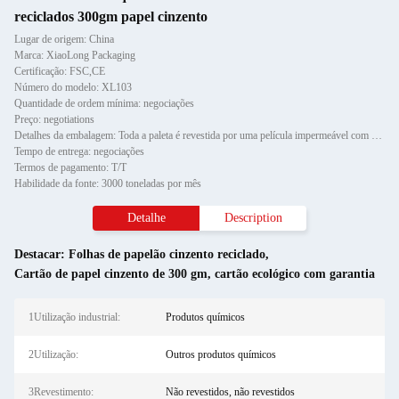
reciclados 300gm papel cinzento
Lugar de origem: China
Marca: XiaoLong Packaging
Certificação: FSC,CE
Número do modelo: XL103
Quantidade de ordem mínima: negociações
Preço: negotiations
Detalhes da embalagem: Toda a paleta é revestida por uma película impermeável com protetor de canto de papel e fixada por d
Tempo de entrega: negociações
Termos de pagamento: T/T
Habilidade da fonte: 3000 toneladas por mês
Detalhe
Description
Destacar:
Folhas de papelão cinzento reciclado
,
Cartão de papel cinzento de 300 gm
,
cartão ecológico com garantia
1Utilização industrial:
Produtos químicos
2Utilização:
Outros produtos químicos
3Revestimento:
Não revestidos, não revestidos