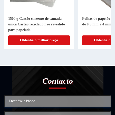
1500 g Cartão cinzento de camada
Folhas de papelão cin
única Cartão reciclado não revestido
de 0,5 mm a 4 mm
para papelada
Obtenha o melhor preço
Obtenha o me
Contacto