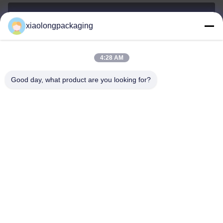
xiaolongpackaging
Tina@xiaolongpackaging.com
E-mail
4:28 AM
Good day, what product are you looking for?
0086-15322891631
Telefone
Dongguan Xiaolong Packaging Industry Co.,
Ltd.