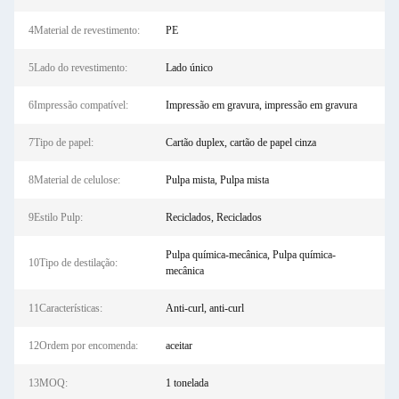
4Material de revestimento:
PE
5Lado do revestimento:
Lado único
6Impressão compatível:
Impressão em gravura, impressão em gravura
7Tipo de papel:
Cartão duplex, cartão de papel cinza
8Material de celulose:
Pulpa mista, Pulpa mista
9Estilo Pulp:
Reciclados, Reciclados
Pulpa química-mecânica, Pulpa química-
10Tipo de destilação:
mecânica
11Características:
Anti-curl, anti-curl
12Ordem por encomenda:
aceitar
13MOQ:
1 tonelada