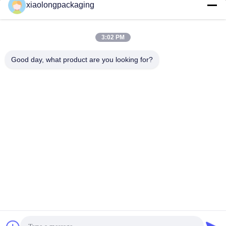
xiaolongpackaging
Tina@xiaolongpackaging.com
이메일
3:02 PM
Good day, what product are you looking for?
0086-15322891631
전화
Dongguan Xiaolong Packaging Industry Co.,
Ltd.