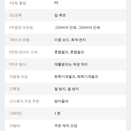
4코팅 물질:
PE
5도포측:
일 측면
6적합한 프린팅:
그라비아 인쇄, 그라비아 인쇄
7페이퍼 유형:
이중 보드, 회색 판지
8연한 덩어리 소재:
혼합펄프, 혼합펄프
9치수 방식:
재활용되는 재생 처리
10펄핑 타입:
화학기계펄프, 화학기계펄프
11특징:
컬 방지, 컬 방지
12사용자 지정 주문:
받아들여
13MOQ:
1 톤
14형태:
주문 제작 모양