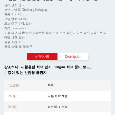
원래 장소: 중국
브랜드 이름: XiaoLong Packaging
인증: FSC,CE
모델 번호: XL103
최소 주문 수량: 협상
가격: negotiations
포장 세부 사항: 전체 팔레트는 종이 코너 보호 장치가 있는 방수 필름으로 싸여 있으며 두 조각의 티엘 스트립으로 고정되어 있습니다.
배달 시간: 협상
지불 조건: T/T
공급 능력: 월 3000 톤
세부사항
Description
강조하다:
재활용된 회색 판지
,
300gsm 회색 종이 보드
,
보증이 있는 친환경 골판지
1산업용:
화학
2사용:
다른 화학 제품
3코팅:
비코팅, 비코팅