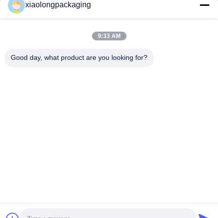
xiaolongpackaging
Tina@xiaolongpackaging.com
ই-মেইল
9:33 AM
Good day, what product are you looking for?
0086-15322891631
ফোন
Dongguan Xiaolong Packaging Industry Co.,
Ltd.