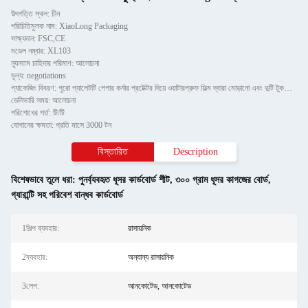
উৎপত্তি স্থল: চীন
পরিচিতিমুলক নাম: XiaoLong Packaging
সাক্ষ্যদান: FSC,CE
মডেল নম্বার: XL103
ন্যূনতম চাহিদার পরিমাণ: আলোচনা
মূল্য: negotiations
প্যাকেজিং বিবরণ: পুরো প্যালেটটি পেপার কর্নার প্রটেক্টর দিয়ে ওয়াটারপ্রুফ ফিল্ম দ্বারা মোড়ানো এবং দুটি টুকরো টিলের স
ডেলিভারি সময়: আলোচনা
পরিশোধের শর্ত: টি/টি
যোগানের ক্ষমতা: প্রতি মাসে 3000 টন
বিস্তারিত
Description
বিশেষভাবে তুলে ধরা:
পুনর্ব্যবহৃত ধূসর কার্ডবোর্ড শীট
,
৩০০ গ্রাম ধূসর কাগজের বোর্ড
,
গ্যারান্টি সহ পরিবেশ বান্ধব কার্ডবোর্ড
1শিল্প ব্যবহার:
রাসায়নিক
2ব্যবহার:
অন্যান্য রাসায়নিক
3লেপ:
আনকোটেড, আনকোটেড