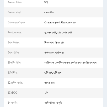
4আবরণ উপাদান:
পিই
5আবরণ পার্শ্ব:
একক দিক
6সামঞ্জস্যপূর্ণ মুদ্রণ:
Gravure মুদ্রণ, Gravure মুদ্রণ
7কাগজের ধরন:
ডুপ্লেক্স বোর্ড, গ্রে পেপার বোর্ড
8পাল্প উপাদান:
মিক্সড পাল্প, মিক্সড পাল্প
9পাল্প স্টাইল:
পুনর্ব্যবহৃত, পুনর্ব্যবহৃত
10পাপিং টাইপ:
কেমিক্যাল-মেকানিক্যাল পাল্প, কেমিক্যাল-মেকানিক্যাল পাল্প
11বৈশিষ্ট্য:
এন্টি কার্ল, এন্টি কার্ল
12কাস্টম অর্ডার:
গ্রহণ করো
13MOQ:
1টন
14আকৃতি:
কাস্টমাইজড আকৃতি