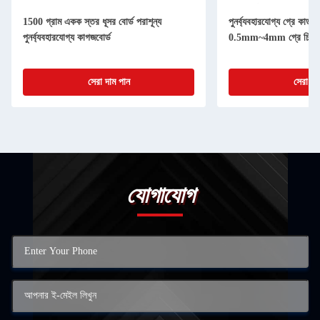
1500 গ্রাম একক স্তর ধূসর বোর্ড পরাশূন্য
পুনর্ব্যবহারযোগ্য গ্রে কার্ডবো
পুনর্ব্যবহারযোগ্য কাগজবোর্ড
0.5mm~4mm গ্রে চিপবোর
সেরা দাম পান
সেরা দা
যোগাযোগ