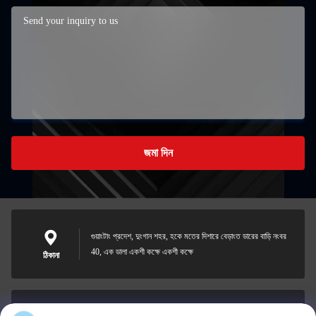
জমা দিন
গুয়াংটাং প্রদেশ, দুংগান শহর, হকে মতের দিশারে বেড়াংত ডারের বাড়ি নংবর
40, এক ডালা একশী কক্ষে একশী কক্ষে
ঠিকানা