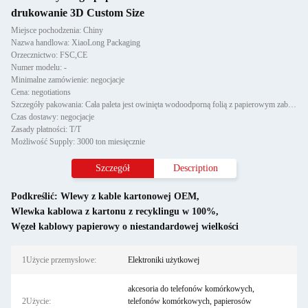
drukowanie 3D Custom Size
Miejsce pochodzenia: Chiny
Nazwa handlowa: XiaoLong Packaging
Orzecznictwo: FSC,CE
Numer modelu: -
Minimalne zamówienie: negocjacje
Cena: negotiations
Szczegóły pakowania: Cała paleta jest owinięta wodoodporną folią z papierowym zabezpieczeniem narożników i przymocowana d
Czas dostawy: negocjacje
Zasady płatności: T/T
Możliwość Supply: 3000 ton miesięcznie
Szczegół
Description
Podkreślić:
Wlewy z kable kartonowej OEM
,
Wlewka kablowa z kartonu z recyklingu w 100%
,
Węzeł kablowy papierowy o niestandardowej wielkości
1Użycie przemysłowe:
Elektroniki użytkowej
akcesoria do telefonów komórkowych,
2Użycie:
telefonów komórkowych, papierosów