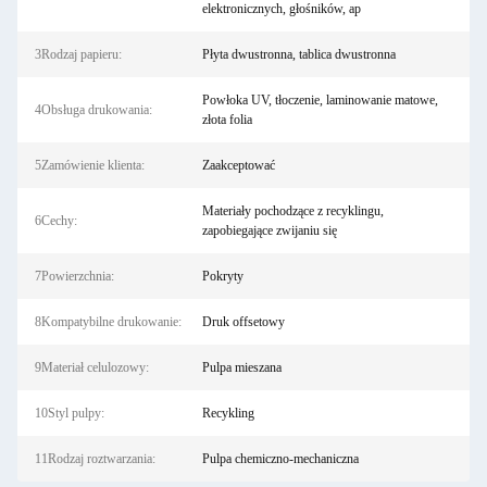
elektronicznych, głośników, ap
3Rodzaj papieru:
Płyta dwustronna, tablica dwustronna
Powłoka UV, tłoczenie, laminowanie matowe,
4Obsługa drukowania:
złota folia
5Zamówienie klienta:
Zaakceptować
Materiały pochodzące z recyklingu,
6Cechy:
zapobiegające zwijaniu się
7Powierzchnia:
Pokryty
8Kompatybilne drukowanie:
Druk offsetowy
9Materiał celulozowy:
Pulpa mieszana
10Styl pulpy:
Recykling
11Rodzaj roztwarzania:
Pulpa chemiczno-mechaniczna