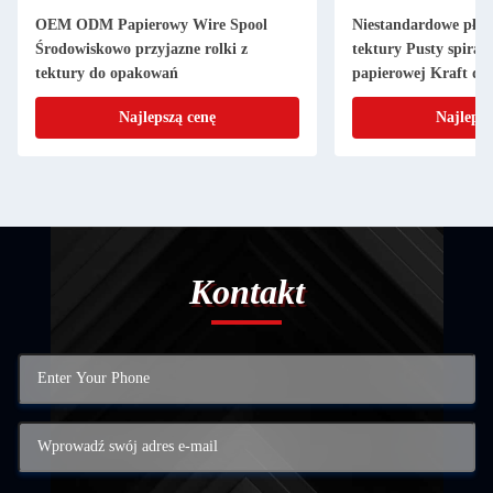
OEM ODM Papierowy Wire Spool
Niestandardowe płask
Środowiskowo przyjazne rolki z
tektury Pusty spiral
tektury do opakowań
papierowej Kraft do
Najlepszą cenę
Najlepsz
Kontakt