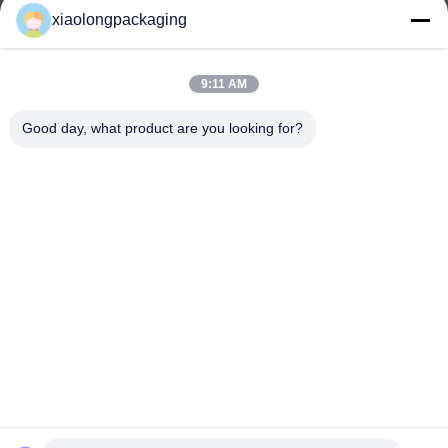
Tina@xiaolongpackaging.com
xiaolongpackaging
Wiadomość
elektroniczna
9:11 AM
Good day, what product are you looking for?
0086-15322891631
Telefon
Dongguan Xiaolong Packaging Industry Co.,
Ltd.