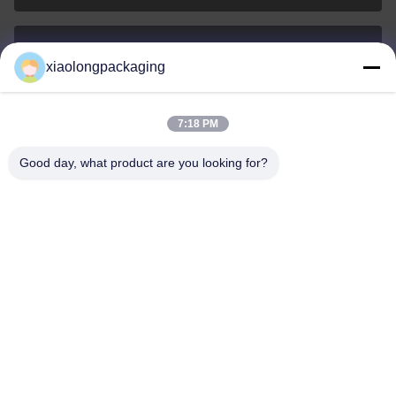
xiaolongpackaging
Tina@xiaolongpackaging.com
メール
7:18 PM
Good day, what product are you looking for?
0086-15322891631
電話
Dongguan Xiaolong Packaging Industry Co.,
Ltd.