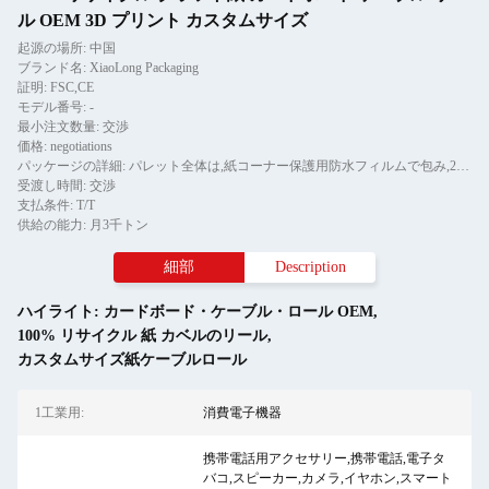
ル OEM 3D プリント カスタムサイズ
起源の場所: 中国
ブランド名: XiaoLong Packaging
証明: FSC,CE
モデル番号: -
最小注文数量: 交渉
価格: negotiations
パッケージの詳細: パレット全体は,紙コーナー保護用防水フィルムで包み,2ピースのテールストライプで固定されています.
受渡し時間: 交渉
支払条件: T/T
供給の能力: 月3千トン
細部
Description
ハイライト:
カードボード・ケーブル・ロール OEM
,
100% リサイクル 紙 カベルのリール
,
カスタムサイズ紙ケーブルロール
1工業用:
消費電子機器
携帯電話用アクセサリー,携帯電話,電子タ
バコ,スピーカー,カメラ,イヤホン,スマート