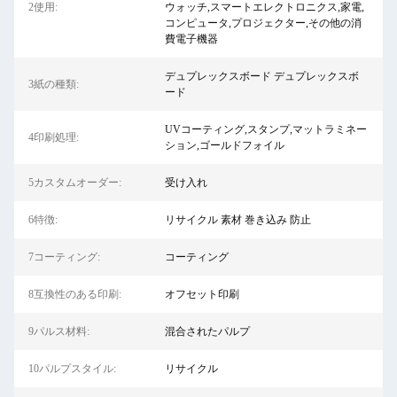
2使用:
ウォッチ,スマートエレクトロニクス,家電,
コンピュータ,プロジェクター,その他の消
費電子機器
デュプレックスボード デュプレックスボ
3紙の種類:
ード
UVコーティング,スタンプ,マットラミネー
4印刷処理:
ション,ゴールドフォイル
5カスタムオーダー:
受け入れ
6特徴:
リサイクル 素材 巻き込み 防止
7コーティング:
コーティング
8互換性のある印刷:
オフセット印刷
9パルス材料:
混合されたパルプ
10パルプスタイル:
リサイクル