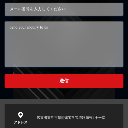
送信
広東省東?? 市厚街镇宝?? 宝塔路40号1 十一室
アドレス