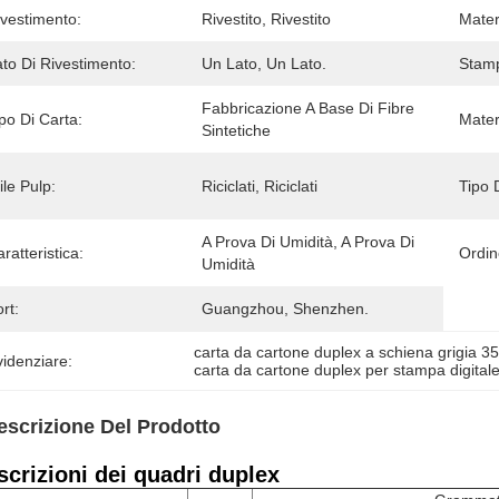
ivestimento:
Rivestito, Rivestito
Mater
to Di Rivestimento:
Un Lato, Un Lato.
Stamp
Fabbricazione A Base Di Fibre 
po Di Carta:
Mater
Sintetiche
ile Pulp:
Riciclati, Riciclati
Tipo 
A Prova Di Umidità, A Prova Di 
ratteristica:
Ordin
Umidità
rt:
Guangzhou, Shenzhen.
carta da cartone duplex a schiena grigia 3
idenziare:
carta da cartone duplex per stampa digita
escrizione Del Prodotto
scrizioni dei quadri duplex