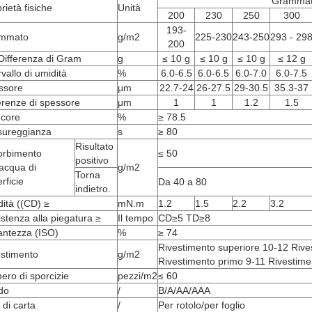
Gramma
rietà fisiche
Unità
200
230
250
300
193-
mmato
g/m2
225-230
243-250
293 - 29
200
Differenza di Gram
g
≤ 10 g
≤ 10 g
≤ 10 g
≤ 12 g
rvallo di umidità
%
6.0-6.5
6.0-6.5
6.0-7.0
6.0-7.5
ssore
μm
22.7-24
26-27.5
29-30.5
35.3-37
erenze di spessore
μm
1
1
1.2
1.5
ncore
%
≥ 78.5
sureggianza
s
≥ 80
Risultato
orbimento
≤ 50
positivo
'acqua di
g/m2
Torna
rficie
Da 40 a 80
indietro.
dità ((CD) ≥
mN.m
1.2
1.5
2.2
3.2
stenza alla piegatura ≥
Il tempo
CD≥5 TD≥8
lantezza (ISO)
%
≥ 74
Rivestimento superiore 10-12 Riv
estimento
g/m2
Rivestimento primo 9-11 Rivestime
ro di sporcizie
pezzi/m2
≤ 60
do
/
B/A/AA/AAA
 di carta
/
Per rotolo/per foglio