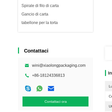
Spirale di filo di carta
Gancio di carta
tabellone per la torta
Contattaci
wini@xiaolongpackaging.com
I
+86-18124336813
L
Ce
Contattaci ora
Ut