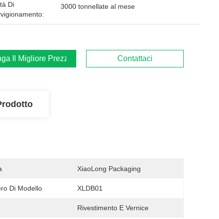
tà Di
3000 tonnellate al mese
vigionamento:
ga Il Migliore Prezzo
Contattaci
Prodotto
a
XiaoLong Packaging
o Di Modello
XLDB01
Rivestimento E Vernice