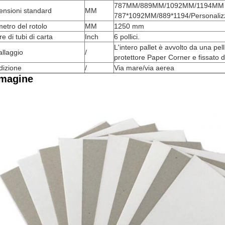
787MM/889MM/1092MM/1194MM Ro
ensioni standard
MM
787*1092MM/889*1194/Personaliz
etro del rotolo
MM
1250 mm
e di tubi di carta
Inch
6 pollici.
L'intero pallet è avvolto da una pe
llaggio
/
protettore Paper Corner e fissato d
dizione
/
Via mare/via aerea
magine