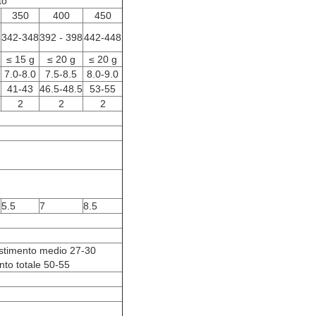
to
350
400
450
8
342-348
392 - 398
442-448
≤ 15 g
≤ 20 g
≤ 20 g
7.0-8.0
7.5-8.5
8.0-9.0
41-43
46.5-48.5
53-55
2
2
2
5.5
7
8.5
estimento medio 27-30
nto totale 50-55