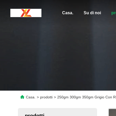
Casa.
Su di noi
pr
Casa.
>
prodotti
>
250gm 300gm 350gm Grigio Con Rive
prodotti