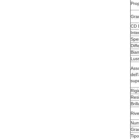
Prop
Gra
CD 
Inte
Spe
Diff
Bia
Lus
Ass
dell
supe
Rigi
Resi
Bril
Riv
Nume
Gra
Tipo