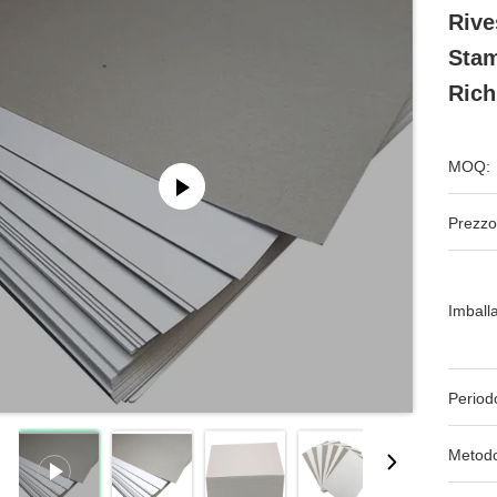
Rive
Stam
Rich
MOQ:
Prezzo
Imball
Period
Metodo