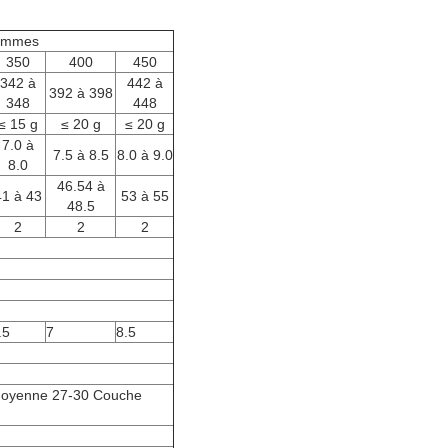
ammes
350
400
450
342 à
442 à
392 à 398
348
448
≤ 15 g
≤ 20 g
≤ 20 g
7.0 à
7.5 à 8.5
8.0 à 9.0
8.0
46.54 à
41 à 43
53 à 55
48.5
2
2
2
.5
7
8.5
moyenne 27-30 Couche