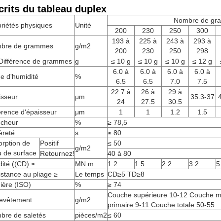
crits du tableau duplex
Nombre de gr
riétés physiques
Unité
200
230
250
300
193 à
225 à
243 à
293 à
bre de grammes
g/m2
200
230
250
298
Différence de grammes
g
≤ 10 g
≤ 10 g
≤ 10 g
≤ 12 g
6.0 à
6.0 à
6.0 à
6.0 à
e d'humidité
%
6.5
6.5
7.0
7.5
22.7 à
26 à
29 à
isseur
μm
35.3-37
24
27.5
30.5
érence d'épaisseur
μm
1
1
1.2
1.5
ncheur
%
≥ 78,5
èreté
s
≥ 80
orption de
Positif
≤ 50
g/m2
u de surface
Retournez!
40 à 80
dité ((CD) ≥
MN.m
1.2
1.5
2.2
3.2
5
stance au pliage ≥
Le temps
CD≥5 TD≥8
ière (ISO)
%
≥ 74
Couche supérieure 10-12 Couche 
revêtement
g/m2
primaire 9-11 Couche totale 50-55
bre de saletés
pièces/m2
≤ 60