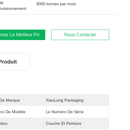
té
3000 tonnes par mois
ovisionnement:
nez Le Meilleur Prix
Nous Contacter
Produit
De Marque
XiaoLong Packaging
ro De Modèle
Le Numéro De Série
ation:
Couche Et Peinture