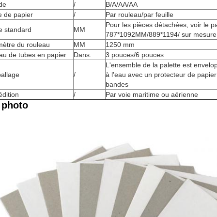
de
/
B/A/AA/AA
e de papier
/
Par rouleau/par feuille
Pour les pièces détachées, voir le 
le standard
MM
787*1092MM/889*1194/ sur mesure
mètre du rouleau
MM
1250 mm
au de tubes en papier
Dans.
3 pouces/6 pouces
L'ensemble de la palette est envelo
allage
/
à l'eau avec un protecteur de papier
bandes
dition
/
Par voie maritime ou aérienne
 photo