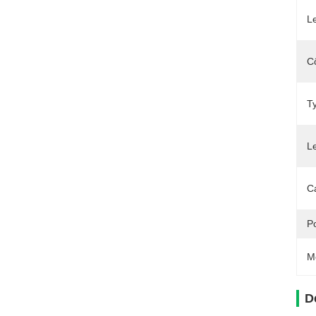
L
C
T
Le
Ca
Po
M
D