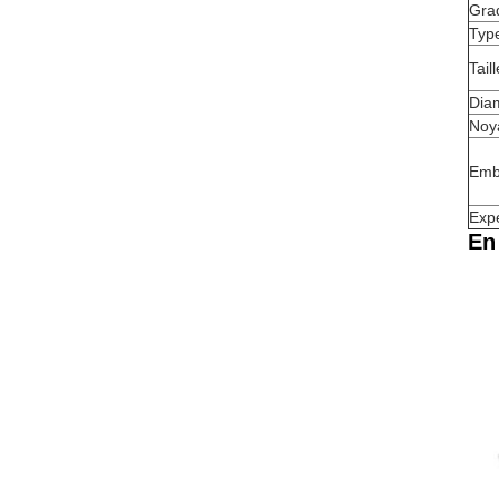
Gra
Typ
Tail
Dia
Noy
Emb
Expé
En