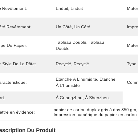
e Revêtement:
Enduit, Enduit
Matér
ôté Revêtement:
Un Côté, Un Côté.
Impre
Tableau Double, Tableau 
ype De Papier:
Matér
Double
 Style De La Pâte:
Recyclé, Recyclé
Type 
Étanche À L'humidité, Étanche 
ractéristique:
Comm
À L'humidité
rt:
À Guangzhou, À Shenzhen.
papier de carton duplex gris à dos 350 gm
,
ettre en évidence:
Impression numérique du papier en carton
escription Du Produit