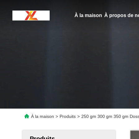
À la maison
À propos de n
À la maison
>
Produits
>
250 gm 300 gm 350 gm Dossie
Produits