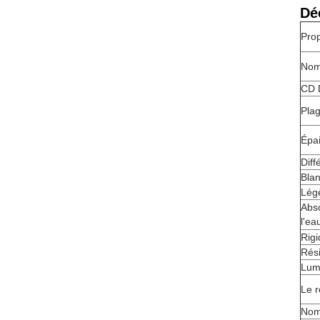
Dé
Prop
Nom
CD 
Plag
Épa
Diff
Bla
Lég
Abs
l'ea
Rigi
Rési
Lum
Le 
Nom