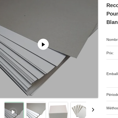
Reco
Pour
Bla
Nombre
Prix:
Emball
Périod
Méthod