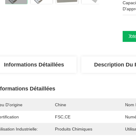
Capaci
D'appr
Obte
Informations Détaillées
Description Du 
nformations Détaillées
eu D'origine
Chine
Nom 
rtification
FSC,CE
Numé
ilisation Industrielle:
Produits Chimiques
Utilis