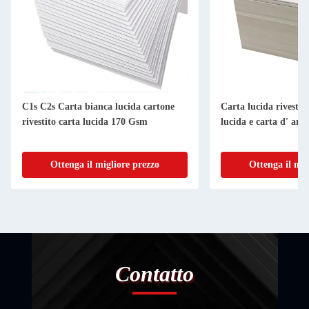
C1s C2s Carta bianca lucida cartone
Carta lucida rivestita
rivestito carta lucida 170 Gsm
lucida e carta d' arte
Ottenga il migliore prezzo
Ottenga il mig
Contatto