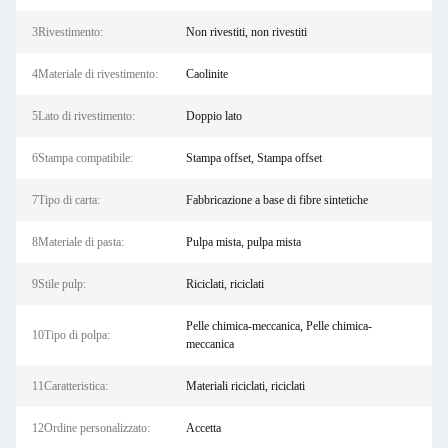
3Rivestimento:
Non rivestiti, non rivestiti
4Materiale di rivestimento:
Caolinite
5Lato di rivestimento:
Doppio lato
6Stampa compatibile:
Stampa offset, Stampa offset
7Tipo di carta:
Fabbricazione a base di fibre sintetiche
8Materiale di pasta:
Pulpa mista, pulpa mista
9Stile pulp:
Riciclati, riciclati
Pelle chimica-meccanica, Pelle chimica-
10Tipo di polpa:
meccanica
11Caratteristica:
Materiali riciclati, riciclati
12Ordine personalizzato:
Accetta