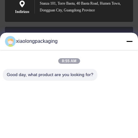
Stanza 101, Torre Baota, 40 Baota Road, Humen Town,
Dongguan City, Guangdong Province
Indirizzo
xiaolongpackaging
Tina@xiaolongpackaging.com
E-mail
8:55 AM
Good day, what product are you looking for?
0086-15322891631
Telefono
Dongguan Xiaolong Packaging Industry Co.,
Ltd.