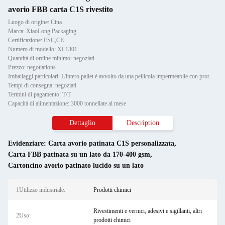
avorio FBB carta C1S rivestito
Luogo di origine: Cina
Marca: XiaoLong Packaging
Certificazione: FSC,CE
Numero di modello: XL1301
Quantità di ordine minimo: negoziati
Prezzo: negotiations
Imballaggi particolari: L'intero pallet è avvolto da una pellicola impermeabile con protettore Paper Corner e fissato da due
Tempi di consegna: negoziati
Termini di pagamento: T/T
Capacità di alimentazione: 3000 tonnellate al mese
Dettaglio
Description
Evidenziare:
Carta avorio patinata C1S personalizzata
,
Carta FBB patinata su un lato da 170-400 gsm
,
Cartoncino avorio patinato lucido su un lato
1Utilizzo industriale:
Prodotti chimici
Rivestimenti e vernici, adesivi e sigillanti, altri
2Uso:
prodotti chimici