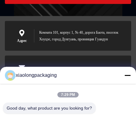
Комната 101, корпус 1, № 40, дорога Баота, поселок
Хоуцзе, город Дунгуань, провинция Гуандун
Адрес
Tina@xiaolongpackaging.com
xiaolongpackaging
Электронная
почта
7:29 PM
Good day, what product are you looking for?
0086-15322891631
Телефон