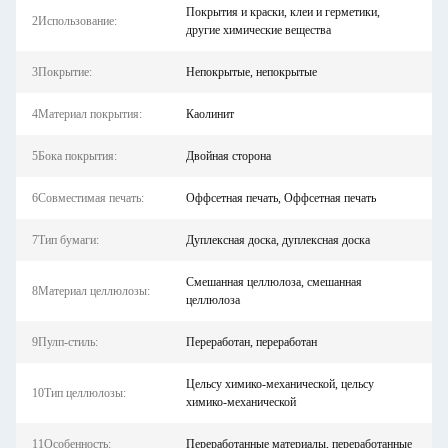
Покрытия и краски, клеи и герметики,
2Использование:
другие химические вещества
3Покрытие:
Непокрытые, непокрытые
4Материал покрытия:
Каолинит
5Бока покрытия:
Двойная сторона
6Совместимая печать:
Оффсетная печать, Оффсетная печать
7Тип бумаги:
Дуплексная доска, дуплексная доска
Смешанная целлюлоза, смешанная
8Материал целлюлозы:
целлюлоза
9Пулп-стиль:
Переработан, переработан
Цельсу химико-механической, цельсу
10Тип целлюлозы:
химико-механической
11Особенность:
Переработанные материалы, переработанные