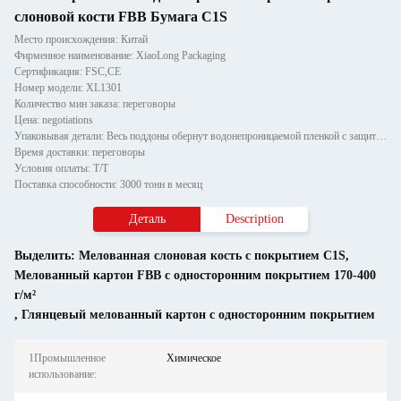
слоновой кости FBB Бумага C1S
Место происхождения: Китай
Фирменное наименование: XiaoLong Packaging
Сертификация: FSC,CE
Номер модели: XL1301
Количество мин заказа: переговоры
Цена: negotiations
Упаковывая детали: Весь поддоны обернут водонепроницаемой пленкой с защитой из бумажного угла и закреплен двумя полоска
Время доставки: переговоры
Условия оплаты: T/T
Поставка способности: 3000 тонн в месяц
Деталь
Description
Выделить:
Мелованная слоновая кость с покрытием C1S
,
Мелованный картон FBB с односторонним покрытием 170-400
г/м²
,
Глянцевый мелованный картон с односторонним покрытием
1Промышленное
Химическое
использование: