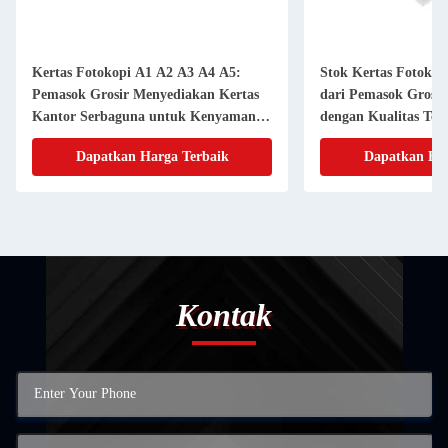
Kertas Fotokopi A1 A2 A3 A4 A5:
Stok Kertas Fotokop
Pemasok Grosir Menyediakan Kertas
dari Pemasok Grosir
Kantor Serbaguna untuk Kenyamanan
dengan Kualitas Tert
Anda.
Dapatkan Harga Terbaik
Dapatkan Har
Kontak