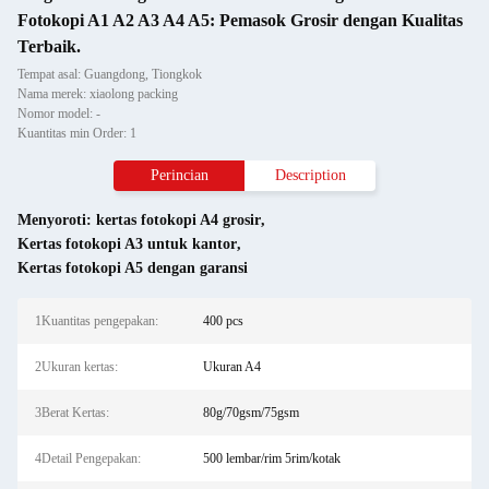
Fotokopi A1 A2 A3 A4 A5: Pemasok Grosir dengan Kualitas
Terbaik.
Tempat asal: Guangdong, Tiongkok
Nama merek: xiaolong packing
Nomor model: -
Kuantitas min Order: 1
Perincian
Description
Menyoroti:
kertas fotokopi A4 grosir
,
Kertas fotokopi A3 untuk kantor
,
Kertas fotokopi A5 dengan garansi
1Kuantitas pengepakan:
400 pcs
2Ukuran kertas:
Ukuran A4
3Berat Kertas:
80g/70gsm/75gsm
4Detail Pengepakan:
500 lembar/rim 5rim/kotak