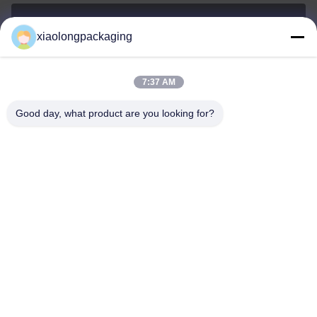
xiaolongpackaging
Tina@xiaolongpackaging.com
E-mail
7:37 AM
Good day, what product are you looking for?
0086-15322891631
Telepon
Dongguan Xiaolong Packaging Industry Co.,
Ltd.