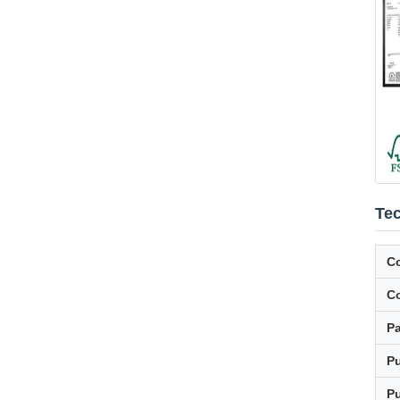
Tec
C
Co
P
Pu
Pu