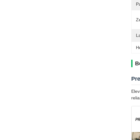
Pa
Ze
L
H
B
Pre
Elev
relia