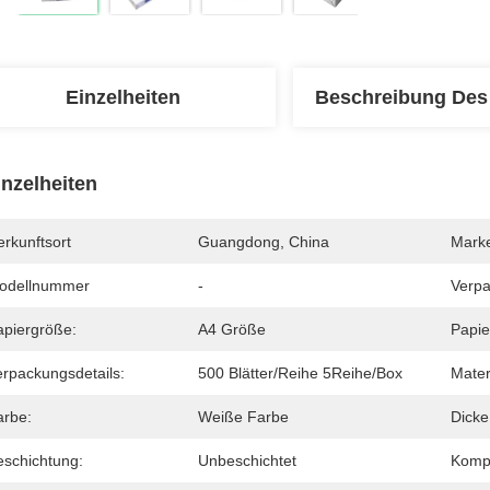
Einzelheiten
Beschreibung Des
inzelheiten
rkunftsort
Guangdong, China
Mark
odellnummer
-
Verp
apiergröße:
A4 Größe
Papie
erpackungsdetails:
500 Blätter/Reihe 5Reihe/Box
Mater
arbe:
Weiße Farbe
Dicke
eschichtung:
Unbeschichtet
Kompa