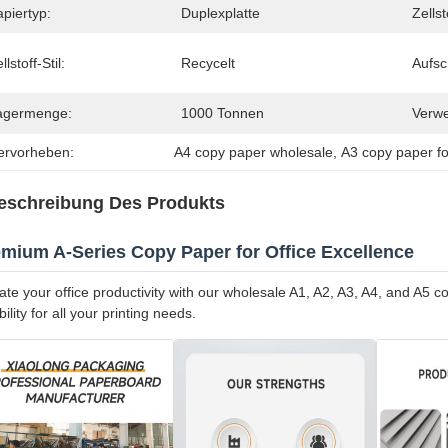
piertyp:
Duplexplatte
Zellst
llstoff-Stil:
Recycelt
Aufsc
agermenge:
1000 Tonnen
Verw
ervorheben:
A4 copy paper wholesale
, 
A3 copy paper fo
eschreibung Des Produkts
mium A-Series Copy Paper for Office Excellence
ate your office productivity with our wholesale A1, A2, A3, A4, and A5 c
bility for all your printing needs.