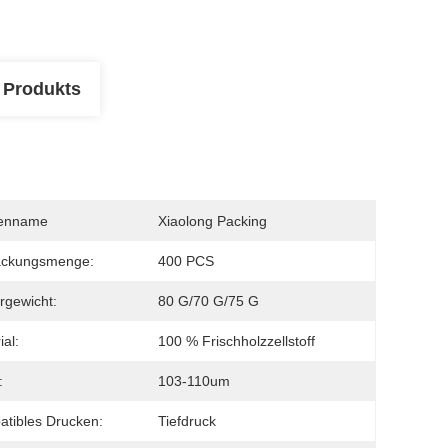
 Produkts
enname
Xiaolong Packing
ackungsmenge:
400 PCS
rgewicht:
80 G/70 G/75 G
ial:
100 % Frischholzzellstoff
:
103-110um
tibles Drucken:
Tiefdruck