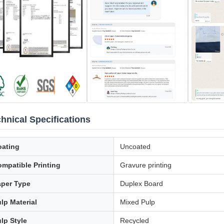
hnical Specifications
oating
Uncoated
mpatible Printing
Gravure printing
aper Type
Duplex Board
lp Material
Mixed Pulp
lp Style
Recycled