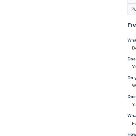
Pu
Fr
Wha
Do
Doe
Ye
Do 
W
Doe
Ye
Wha
Fo
How