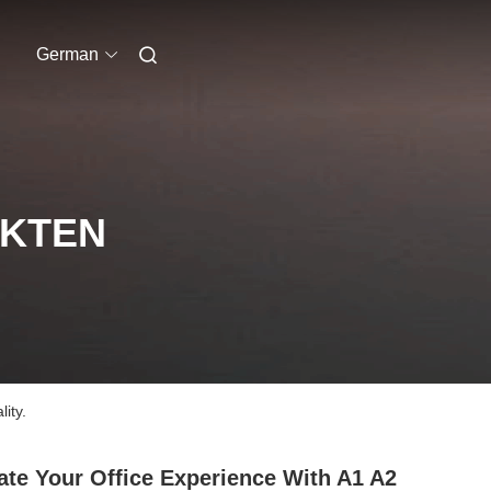
German
UKTEN
ity.
ate Your Office Experience With A1 A2