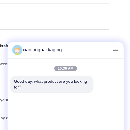
raft paper and all kinds of printing and packaging paper.
xiaolongpackaging
ccount to delivery.
10:36 AM
Good day, what product are you looking 
for?
 your requirement.
y deal with L/C at sight.