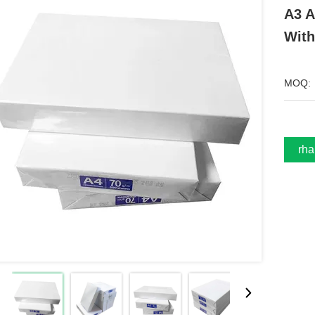
A3 A
With
MOQ:
Erha