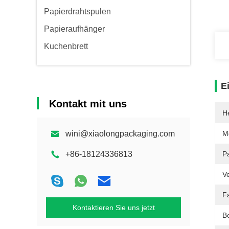
Papierdrahtspulen
Papieraufhänger
Kuchenbrett
E
Kontakt mit uns
He
wini@xiaolongpackaging.com
M
+86-18124336813
P
V
F
Kontaktieren Sie uns jetzt
B