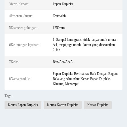
3Jenis Kertas:
Papan Dupleks
4Pesenan khusus:
Terimalah.
5Diameter gulungan:
1250mm
1: Sampel kami gratis, tidak hanya untuk ukuran
6Keuntungan layanan:
A4, tetapi juga untuk ukuran yang disesuaikan.
2: Ka
7Kelas:
B/A/AA/AAA
Papan Dupleks Berkualitas Baik Dengan Bagian
8Nama produk:
Belakang Abu-Abu: Kertas Papan Dupleks
Khusus, Menampil
Tags:
Kertas Papan Dupleks
Kertas Karton Dupleks
Kertas Dupleks