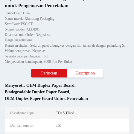
untuk Pengemasan Pencetakan
Tempat asal: Cina
Nama merek: XiaoLong Packaging
Sertifikasi: FSC,CE
Nomor model: XLDB01
Kuantitas min Order: Negosiasi
Harga: negotiations
Kemasan rincian: Seluruh palet dibungkus dengan film tahan air dengan pelindung Sudut Kertas dan dipasang dengan dua
Waktu pengiriman: Negosiasi
Syarat-syarat pembayaran: T/T
Menyediakan kemampuan: 3000 Ton Per Bulan
Perincian
Description
Menyoroti:
OEM Duplex Paper Board
,
Biodegradable Duplex Paper Board
,
OEM Duplex Paper Board Untuk Pencetakan
1Ketahanan Lipat:
CD≥5 TD≥8
2Jumlah kotoran:
≤60