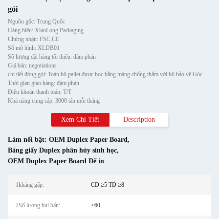
gói
Nguồn gốc: Trung Quốc
Hàng hiệu: XiaoLong Packaging
Chứng nhận: FSC,CE
Số mô hình: XLDB01
Số lượng đặt hàng tối thiểu: đàm phán
Giá bán: negotiations
chi tiết đóng gói: Toàn bộ pallet được bọc bằng màng chống thấm với bộ bảo vệ Góc Giấy và được cố định bằng dải teel ha
Thời gian giao hàng: đàm phán
Điều khoản thanh toán: T/T
Khả năng cung cấp: 3000 tấn mỗi tháng
Xem Chi Tiết
Description
Làm nổi bật:
OEM Duplex Paper Board
,
Bảng giấy Duplex phân hủy sinh học
,
OEM Duplex Paper Board Để in
1kháng gấp:
CD ≥5 TD ≥8
2Số lượng bụi bẩn:
≤60