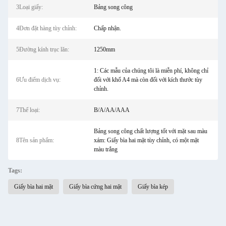
3Loại giấy:
Bảng song công
4Đơn đặt hàng tùy chỉnh:
Chấp nhận.
5Đường kính trục lăn:
1250mm
1: Các mẫu của chúng tôi là miễn phí, không chỉ
6Ưu điểm dịch vụ:
đối với khổ A4 mà còn đối với kích thước tùy
chỉnh.
7Thể loại:
B/A/AA/AAA
Bảng song công chất lượng tốt với mặt sau màu
8Tên sản phẩm:
xám: Giấy bìa hai mặt tùy chỉnh, có một mặt
màu trắng
Tags:
Giấy bìa hai mặt
Giấy bìa cứng hai mặt
Giấy bìa kép