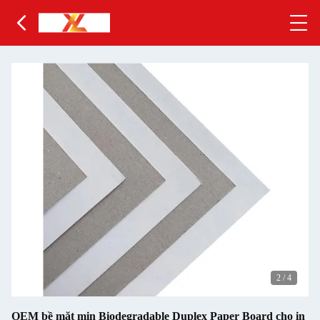
2
/
4
OEM bề mặt mịn Biodegradable Duplex Paper Board cho in