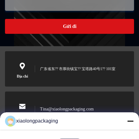
Gửi đi
广东省东?? 市厚街镇宝?? 宝塔路40号1?? 101室
Địa chỉ
Tina@xiaolongpackaging.com
Email
xiaolongpackaging