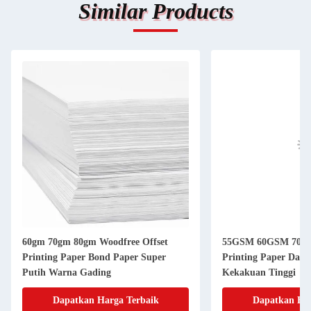
Similar Products
60gm 70gm 80gm Woodfree Offset
55GSM 60GSM 70X1
Printing Paper Bond Paper Super
Printing Paper Dala
Putih Warna Gading
Kekakuan Tinggi
Dapatkan Harga Terbaik
Dapatkan Har