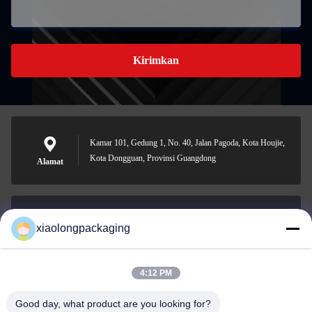
Kirimkan
Kamar 101, Gedung 1, No. 40, Jalan Pagoda, Kota Houjie,
Kota Dongguan, Provinsi Guangdong
Alamat
xiaolongpackaging
Tina@xiaolongpackaging.com
E-mail
4:12 PM
Good day, what product are you looking for?
0086-15322891631