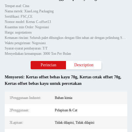
Tempat asal: Cina
Nama merek: XiaoLong Packaging
Sertifikasi: FSC,CE
Nomor model: Kertas C-offset13
Kuantitas min Order: Negosiasi
Harga: negotiations
Kemasan rincian: Seluruh palet dibungkus dengan film tahan air dengan pelindung Sudut Kertas dan dipasang dengan dua
Waktu pengiriman: Negosiasi
Syarat-syarat pembayaran: T/T
Menyediakan kemampuan: 3000 Ton Per Bulan
Perincian
Description
Menyoroti:
Kertas offset bebas kayu 70g
,
Kertas cetak offset 70g
,
Kertas offset bebas kayu untuk percetakan
1Penggunaan Industri:
Bahan kimia
2Penggunaan:
Pelapisan & Cat
3Lapisan:
Tidak dilapisi, Tidak dilapisi