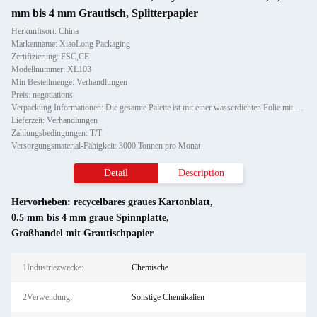
mm bis 4 mm Grautisch, Splitterpapier
Herkunftsort: China
Markenname: XiaoLong Packaging
Zertifizierung: FSC,CE
Modellnummer: XL103
Min Bestellmenge: Verhandlungen
Preis: negotiations
Verpackung Informationen: Die gesamte Palette ist mit einer wasserdichten Folie mit einem Papier-Eckschutz gewickelt und mit z
Lieferzeit: Verhandlungen
Zahlungsbedingungen: T/T
Versorgungsmaterial-Fähigkeit: 3000 Tonnen pro Monat
Detail
Description
Hervorheben:
recycelbares graues Kartonblatt
,
0.5 mm bis 4 mm graue Spinnplatte
,
Großhandel mit Grautischpapier
1Industriezwecke:
Chemische
2Verwendung:
Sonstige Chemikalien