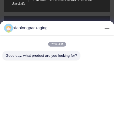
Anschrift
xiaolongpackaging
Tina@xiaolongpackaging.com
E-Mail-Adresse
7:39 AM
Good day, what product are you looking for?
0086-15322891631
Telefon
Dongguan Xiaolong Packaging Industry Co.,
Ltd.