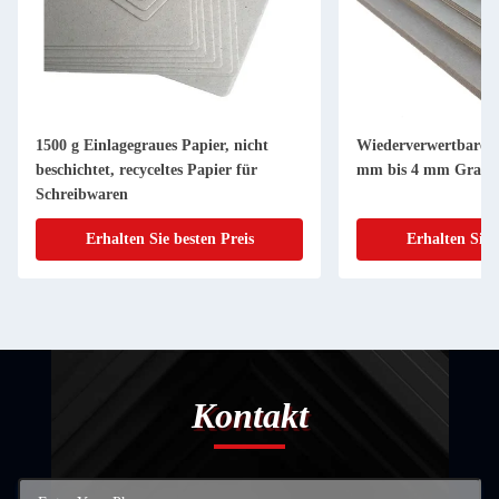
1500 g Einlagegraues Papier, nicht
Wiederverwertbare G
beschichtet, recyceltes Papier für
mm bis 4 mm Graub
Schreibwaren
Erhalten Sie besten Preis
Erhalten Sie 
Kontakt