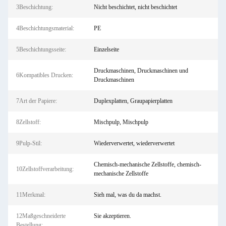
3Beschichtung:
Nicht beschichtet, nicht beschichtet
4Beschichtungsmaterial:
PE
5Beschichtungsseite:
Einzelseite
Druckmaschinen, Druckmaschinen und
6Kompatibles Drucken:
Druckmaschinen
7Art der Papiere:
Duplexplatten, Graupapierplatten
8Zellstoff:
Mischpulp, Mischpulp
9Pulp-Stil:
Wiederverwertet, wiederverwertet
Chemisch-mechanische Zellstoffe, chemisch-
10Zellstoffverarbeitung:
mechanische Zellstoffe
11Merkmal:
Sieh mal, was du da machst.
12Maßgeschneiderte
Sie akzeptieren.
Bestellung: