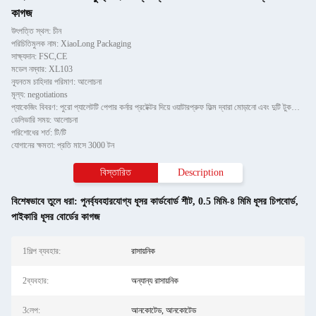
কাগজ
উৎপত্তি স্থল: চীন
পরিচিতিমুলক নাম: XiaoLong Packaging
সাক্ষ্যদান: FSC,CE
মডেল নম্বার: XL103
ন্যূনতম চাহিদার পরিমাণ: আলোচনা
মূল্য: negotiations
প্যাকেজিং বিবরণ: পুরো প্যালেটটি পেপার কর্নার প্রটেক্টর দিয়ে ওয়াটারপ্রুফ ফিল্ম দ্বারা মোড়ানো এবং দুটি টুকরো টিলের স
ডেলিভারি সময়: আলোচনা
পরিশোধের শর্ত: টি/টি
যোগানের ক্ষমতা: প্রতি মাসে 3000 টন
বিস্তারিত
Description
বিশেষভাবে তুলে ধরা:
পুনর্ব্যবহারযোগ্য ধূসর কার্ডবোর্ড শীট
,
0.5 মিমি-৪ মিমি ধূসর চিপবোর্ড
,
পাইকারি ধূসর বোর্ডের কাগজ
1শিল্প ব্যবহার:
রাসায়নিক
2ব্যবহার:
অন্যান্য রাসায়নিক
3লেপ:
আনকোটেড, আনকোটেড