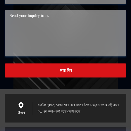
জমা দিন
গুয়াংটাং প্রদেশ, দুংগান শহর, হকে মতের দিশারে বেড়াংত ডারের বাড়ি নংবর
40, এক ডালা একশী কক্ষে একশী কক্ষে
ঠিকানা