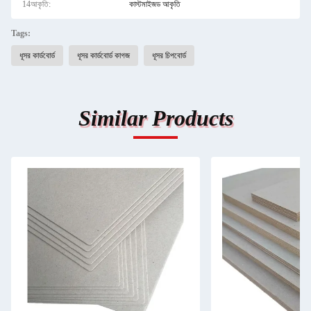
14আকৃতি:
কাস্টমাইজড আকৃতি
Tags:
ধূসর কার্ডবোর্ড
ধূসর কার্ডবোর্ড কাগজ
ধূসর চিপবোর্ড
Similar Products