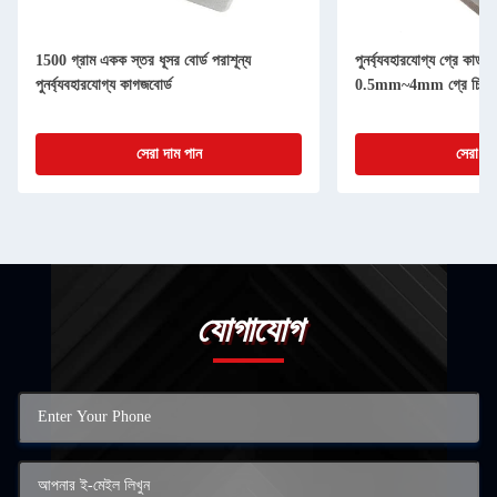
1500 গ্রাম একক স্তর ধূসর বোর্ড পরাশূন্য
পুনর্ব্যবহারযোগ্য গ্রে কার্ডবো
পুনর্ব্যবহারযোগ্য কাগজবোর্ড
0.5mm~4mm গ্রে চিপবোর
সেরা দাম পান
সেরা দা
যোগাযোগ