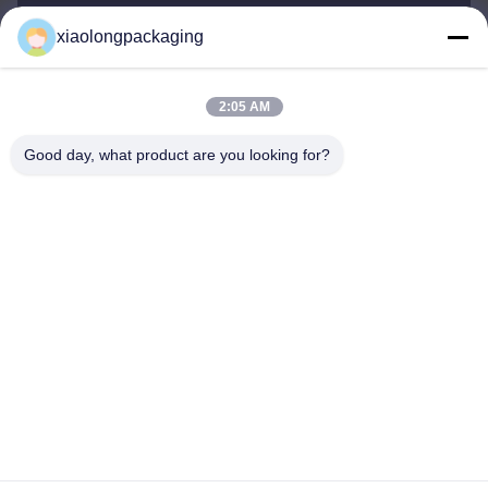
xiaolongpackaging
Tina@xiaolongpackaging.com
ই-মেইল
2:05 AM
Good day, what product are you looking for?
0086-15322891631
ফোন
Dongguan Xiaolong Packaging Industry Co.,
Ltd.