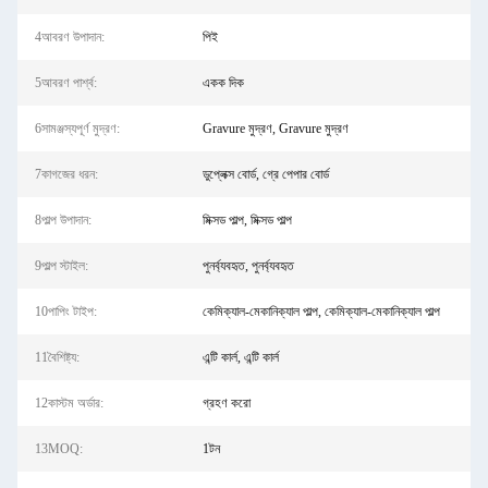
4আবরণ উপাদান:
পিই
5আবরণ পার্শ্ব:
একক দিক
6সামঞ্জস্যপূর্ণ মুদ্রণ:
Gravure মুদ্রণ, Gravure মুদ্রণ
7কাগজের ধরন:
ডুপ্লেক্স বোর্ড, গ্রে পেপার বোর্ড
8পাল্প উপাদান:
মিক্সড পাল্প, মিক্সড পাল্প
9পাল্প স্টাইল:
পুনর্ব্যবহৃত, পুনর্ব্যবহৃত
10পাপিং টাইপ:
কেমিক্যাল-মেকানিক্যাল পাল্প, কেমিক্যাল-মেকানিক্যাল পাল্প
11বৈশিষ্ট্য:
এন্টি কার্ল, এন্টি কার্ল
12কাস্টম অর্ডার:
গ্রহণ করো
13MOQ:
1টন