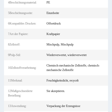
4Beschichtungsmaterial:
PE
5Beschichtungsseite:
Einzelseite
6Kompatibles Drucken:
Offsetdruck
7Art der Papiere:
Kraftpapier
8Zellstoff:
Mischpulp, Mischpulp
9Pulp-Stil:
Wiederverwertet, wiederverwertet
Chemisch-mechanische Zellstoffe, chemisch-
10Zellstoffverarbeitung:
mechanische Zellstoffe
11Merkmal:
Feuchtigkeitsdicht, recycelt
12Maßgeschneiderte
Sie akzeptieren.
Bestellung:
13Anwendung:
Verpackung der Erzeugnisse