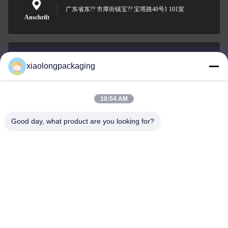
广东省东?? 市厚街镇宝?? 宝塔路40号1 101室
Anschrift
xiaolongpackaging
Tina@xiaolongpackaging.com
E-Mail-Adresse
10:54 AM
Good day, what product are you looking for?
0086-15322891631
Telefon
Dongguan Xiaolong Packaging Industry Co.,
Ltd.