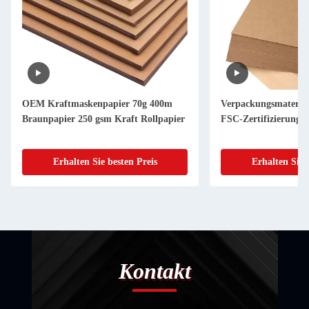
OEM Kraftmaskenpapier 70g 400m
Verpackungsmaterial
Braunpapier 250 gsm Kraft Rollpapier
FSC-Zertifizierung
Erhalten Sie besten Preis
Erhalten Sie 
Kontakt