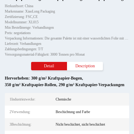
Herkunftsort: China
Markenname: XiaoLong Packaging
Zertifizierung: FSC,CE
Modellnummer: XL015
Min Bestellmenge: Verhandlungen
Preis: negotiations
Verpackung Informationen: Die gesamte Palette ist mit einer wasserdichten Folie mit einem Papier-Eckschutz gewickelt und mit z
Lieferzeit: Verhandlungen
Zahlungsbedingungen: T/T
Versorgungsmaterial-Fähigkeit: 3000 Tonnen pro Monat
Detail
Description
Hervorheben:
300 g/m² Kraftpapier-Bogen
,
350 g/m² Kraftpapier-Rollen
,
290 g/m² Kraftpapier-Verpackungen
1Industriezwecke:
Chemische
2Verwendung:
Beschichtung und Farbe
3Beschichtung:
Nicht beschichtet, nicht beschichtet