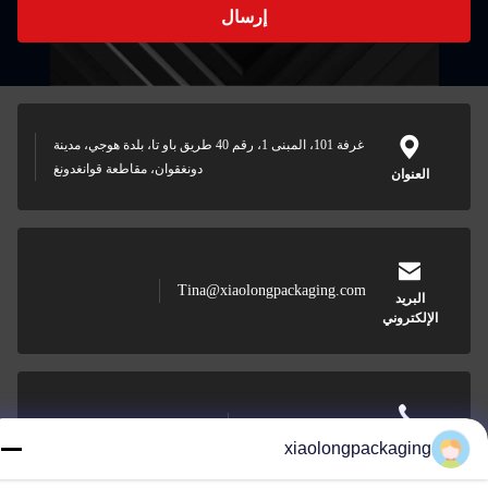
إرسال
غرفة 101، المبنى 1، رقم 40 طريق باو تا، بلدة هوجي، مدينة
دونغقوان، مقاطعة قوانغدونغ
العنوان
Tina@xiaolongpackaging.com
البريد
الإلكتروني
0086-15322891631
الهاتف
xiaolongpackaging