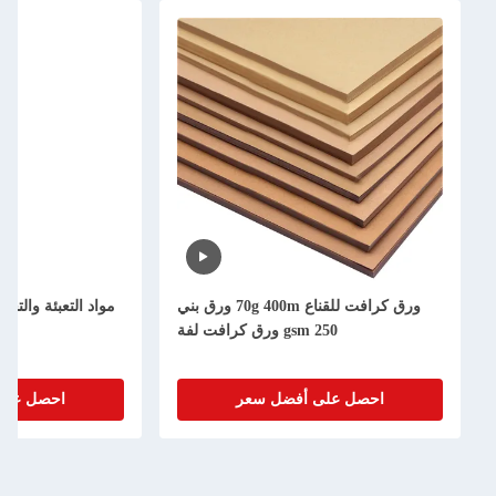
ورق كرافت للقناع 70g 400m ورق بني
مواد التعبئة والتحمي
250 gsm ورق كرافت لفة
احصل على أفضل سعر
احصل على أ