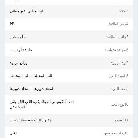
3طلاء:
غير مطلي، غير مطلي
4مواد الطلاء:
PE
5جانب الطلاء:
جانب واحد
6طباعة متوافقة:
طباعة أوفست
7نوع الورق:
اوراق حرفية
8المواد اللب:
اللب المختلط، اللب المختلط
9نمط اللب:
المعاد تدويرها ، المعاد تدويرها
اللب الكيميائي الميكانيكي، اللب الكيميائي
10نوع اللب:
الميكانيكي
11السمة:
مقاوم للرطوبة، معاد تدويره
12طلب مخصص:
اقبل