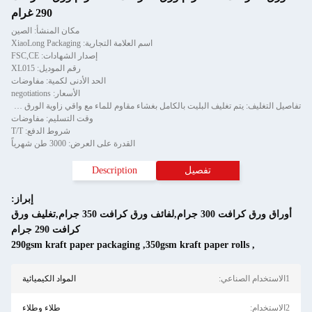
290 غرام
مكان المنشأ: الصين
اسم العلامة التجارية: XiaoLong Packaging
إصدار الشهادات: FSC,CE
رقم الموديل: XL015
الحد الأدنى لكمية: مفاوضات
الأسعار: negotiations
تفاصيل التغليف: يتم تغليف البليت بالكامل بغشاء مقاوم للماء مع واقي زاوية الورق ويتم تثبيته بواسطة شريط من قطعتين
وقت التسليم: مفاوضات
شروط الدفع: T/T
القدرة على العرض: 3000 طن شهرياً
تفصيل
Description
إبراز:
أوراق ورق كرافت 300 جرام,لفائف ورق كرافت 350 جرام,تغليف ورق
كرافت 290 جرام
290gsm kraft paper packaging
,
350gsm kraft paper rolls
,
1الاستخدام الصناعي:
المواد الكيميائية
2الاستخدام:
طلاء وطلاء