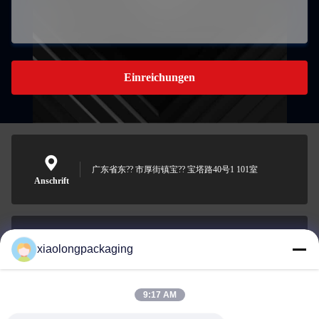
Einreichungen
广东省东?? 市厚街镇宝?? 宝塔路40号1 101室
Anschrift
xiaolongpackaging
Tina@xiaolongpackaging.com
E-Mail-Adresse
9:17 AM