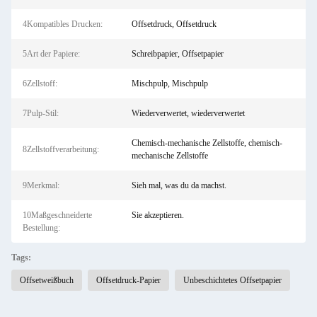
4Kompatibles Drucken:
Offsetdruck, Offsetdruck
5Art der Papiere:
Schreibpapier, Offsetpapier
6Zellstoff:
Mischpulp, Mischpulp
7Pulp-Stil:
Wiederverwertet, wiederverwertet
Chemisch-mechanische Zellstoffe, chemisch-
8Zellstoffverarbeitung:
mechanische Zellstoffe
9Merkmal:
Sieh mal, was du da machst.
10Maßgeschneiderte
Sie akzeptieren.
Bestellung:
Tags:
Offsetweißbuch
Offsetdruck-Papier
Unbeschichtetes Offsetpapier