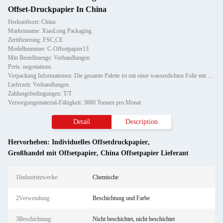
Offset-Druckpapier In China
Herkunftsort: China
Markenname: XiaoLong Packaging
Zertifizierung: FSC,CE
Modellnummer: C-Offsetpapier13
Min Bestellmenge: Verhandlungen
Preis: negotiations
Verpackung Informationen: Die gesamte Palette ist mit einer wasserdichten Folie mit einem Papier-Eckschutz gewickelt und mit z
Lieferzeit: Verhandlungen
Zahlungsbedingungen: T/T
Versorgungsmaterial-Fähigkeit: 3000 Tonnen pro Monat
Detail
Description
Hervorheben:
Individuelles Offsetdruckpapier
,
Großhandel mit Offsetpapier
,
China Offsetpapier Lieferant
1Industriezwecke:
Chemische
2Verwendung:
Beschichtung und Farbe
3Beschichtung:
Nicht beschichtet, nicht beschichtet