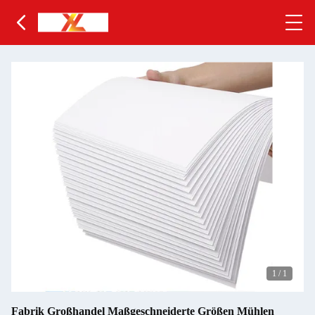
1
/
1
Fabrik Großhandel Maßgeschneiderte Größen Mühlen