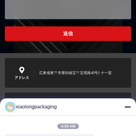
送信
広東省東?? 市厚街镇宝?? 宝塔路40号1 十一室
アドレス
xiaolongpackaging
Tina@xiaolongpackaging.com
メール
4:59 AM