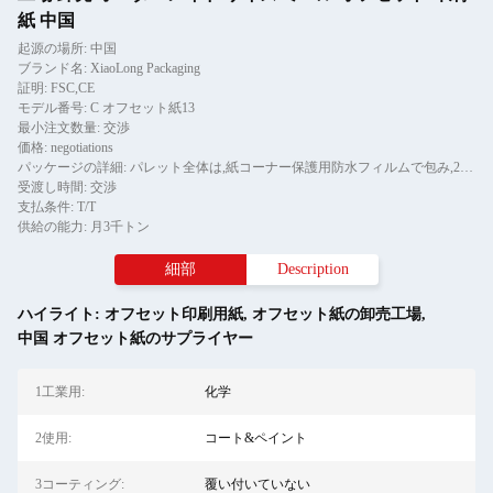
紙 中国
起源の場所: 中国
ブランド名: XiaoLong Packaging
証明: FSC,CE
モデル番号: C オフセット紙13
最小注文数量: 交渉
価格: negotiations
パッケージの詳細: パレット全体は,紙コーナー保護用防水フィルムで包み,2ピースのテールストライプで固定されています.
受渡し時間: 交渉
支払条件: T/T
供給の能力: 月3千トン
細部
Description
ハイライト:
オフセット印刷用紙
,
オフセット紙の卸売工場
,
中国 オフセット紙のサプライヤー
1工業用:
化学
2使用:
コート&ペイント
3コーティング:
覆い付いていない