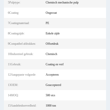
5Pulptype:
Chemisch mechanische pulp
6Coating:
Ongecoat
7Coatingmateriaal:
PE
8Coatingzijde:
Enkele zijde
9Compatibel afdrukken:
Offsetdruk
10Industrieel gebruik:
Chemisch
11Gebruik:
Coating en verf
12Aangepaste volgorde:
Accepteren
13OEM:
Geaccepteerd
14MOQ:
500 stcs
15Aandelenhoeveelheid:
1000 ton