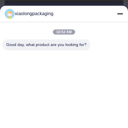
xiaolongpackaging
Tina@xiaolongpackaging.com
E-mail
10:52 AM
Good day, what product are you looking for?
0086-15322891631
Telefoon
Dongguan Xiaolong Packaging Industry Co.,
Ltd.