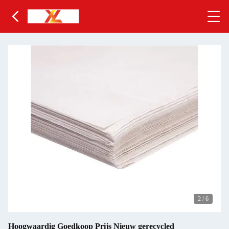
2
/
6
Hoogwaardig Goedkoop Prijs Nieuw gerecycled