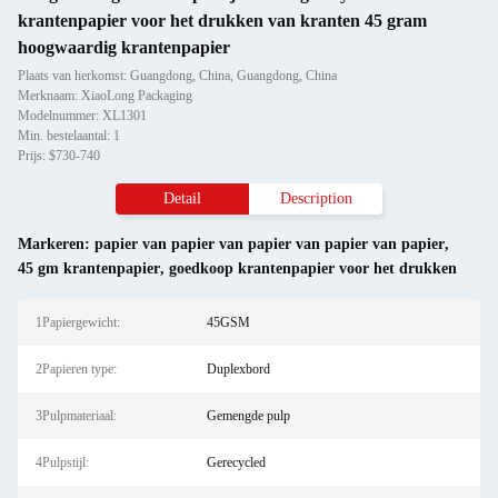
krantenpapier voor het drukken van kranten 45 gram
hoogwaardig krantenpapier
Plaats van herkomst: Guangdong, China, Guangdong, China
Merknaam: XiaoLong Packaging
Modelnummer: XL1301
Min. bestelaantal: 1
Prijs: $730-740
Detail
Description
Markeren:
papier van papier van papier van papier van papier
,
45 gm krantenpapier
,
goedkoop krantenpapier voor het drukken
1Papiergewicht:
45GSM
2Papieren type:
Duplexbord
3Pulpmateriaal:
Gemengde pulp
4Pulpstijl:
Gerecycled