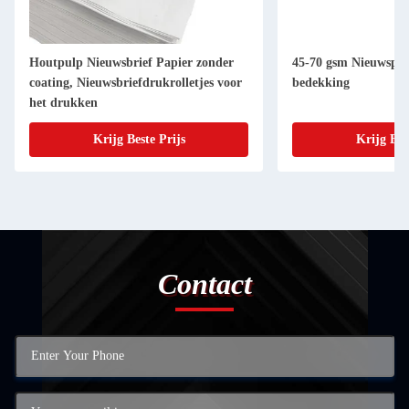
Houtpulp Nieuwsbrief Papier zonder
45-70 gsm Nieuwspap
coating, Nieuwsbriefdrukrolletjes voor
bedekking
het drukken
Krijg Beste Prijs
Krijg Bes
Contact