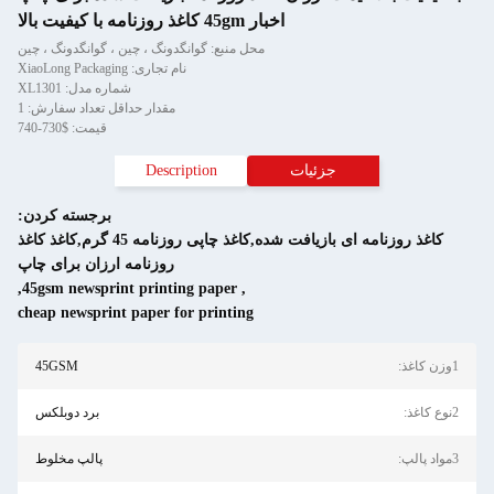
اخبار 45gm کاغذ روزنامه با کیفیت بالا
محل منبع: گوانگدونگ ، چین ، گوانگدونگ ، چین
نام تجاری: XiaoLong Packaging
شماره مدل: XL1301
مقدار حداقل تعداد سفارش: 1
قیمت: $730-740
جزئیات
Description
برجسته کردن:
کاغذ روزنامه ای بازیافت شده,کاغذ چاپی روزنامه 45 گرم,کاغذ کاغذ
روزنامه ارزان برای چاپ
,
45gsm newsprint printing paper
,
cheap newsprint paper for printing
45GSM
برد دوبلکس
پالپ مخلوط