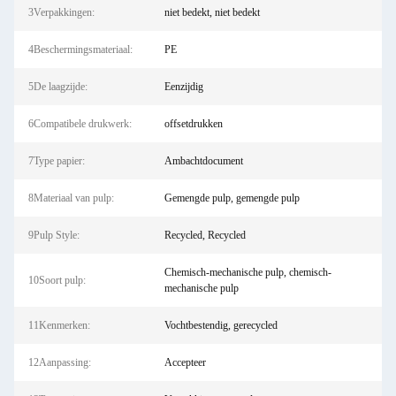
3Verpakkingen:
niet bedekt, niet bedekt
4Beschermingsmateriaal:
PE
5De laagzijde:
Eenzijdig
6Compatibele drukwerk:
offsetdrukken
7Type papier:
Ambachtdocument
8Materiaal van pulp:
Gemengde pulp, gemengde pulp
9Pulp Style:
Recycled, Recycled
Chemisch-mechanische pulp, chemisch-
10Soort pulp:
mechanische pulp
11Kenmerken:
Vochtbestendig, gerecycled
12Aanpassing:
Accepteer