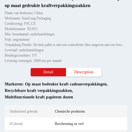
op maat gedrukte kraftverpakkingszakken
Plaats van herkomst: China
Merknaam: XiaoLong Packaging
Certificering: FSC,CE
Modelnummer: XL015
Min. bestelaantal: onderhandelingen
Prijs: negotiations
Verpakking Details: De hele pallet is met een waterdichte film omgeven met een beschermmiddel voor de hoek van het papie
Levertijd: onderhandelingen
Betalingscondities: T/T
Levering vermogen: 3000 ton per maand
Detail
Description
Markeren:
Op maat bedrukte kraft cadeauverpakkingen
,
Recyclebare kraft verpakkingszakken
,
Multifunctionele kraft papieren dozen
1Industrieel gebruik:
Chemische producten
2Gebruik:
Bescherming en verf