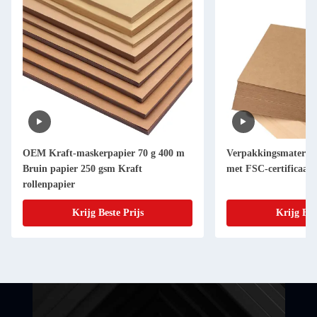
OEM Kraft-maskerpapier 70 g 400 m
Verpakkingsmateriaa
Bruin papier 250 gsm Kraft
met FSC-certificaat
rollenpapier
Krijg Beste Prijs
Krijg Bes