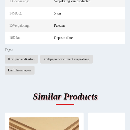
13Toepassing:
Verpakking van producten
14MOQ:
5 ton
15Verpakking:
Paletten
16Dikte:
Gepaste dikte
Tags:
Kraftpapier-Karton
kraftpapier-document verpakking
kraftplatenpapier
Similar Products