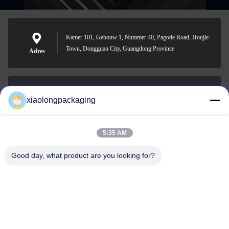
Kamer 101, Gebouw 1, Nummer 40, Pagode Road, Houjie
Town, Dongguan City, Guangdong Province
Adres
xiaolongpackaging
Tina@xiaolongpackaging.com
E-mail
5:35 AM
Good day, what product are you looking for?
0086-15322891631
Telefoon