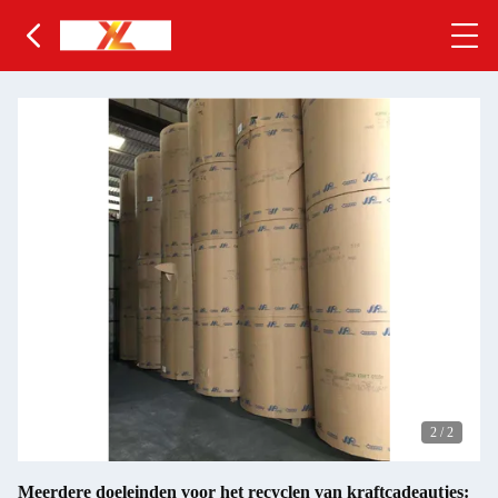
2
/
2
Meerdere doeleinden voor het recyclen van kraftcadeautjes: