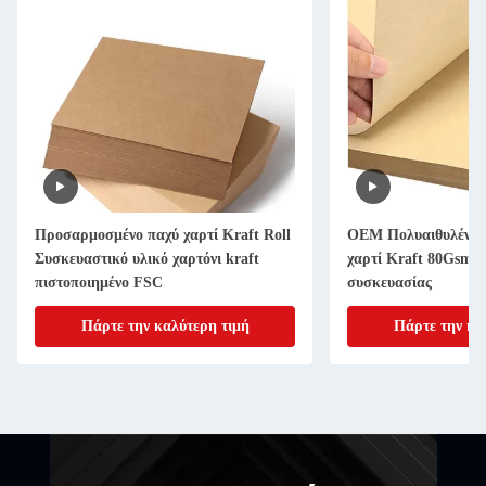
Προσαρμοσμένο παχύ χαρτί Kraft Roll
OEM Πολυαιθυλένιο 
Συσκευαστικό υλικό χαρτόνι kraft
χαρτί Kraft 80Gsm 
πιστοποιημένο FSC
συσκευασίας
Πάρτε την καλύτερη τιμή
Πάρτε την κα