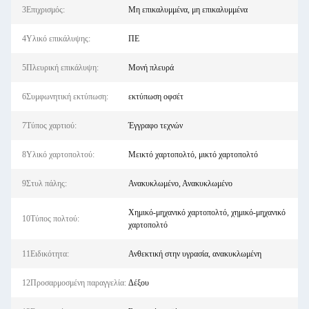
3Επιχρισμός:
Μη επικαλυμμένα, μη επικαλυμμένα
4Υλικό επικάλυψης:
ΠΕ
5Πλευρική επικάλυψη:
Μονή πλευρά
6Συμφωνητική εκτύπωση:
εκτύπωση οφσέτ
7Τύπος χαρτιού:
Έγγραφο τεχνών
8Υλικό χαρτοπολτού:
Μεικτό χαρτοπολτό, μικτό χαρτοπολτό
9Στυλ πάλης:
Ανακυκλωμένο, Ανακυκλωμένο
Χημικό-μηχανικό χαρτοπολτό, χημικό-μηχανικό
10Τύπος πολτού:
χαρτοπολτό
11Ειδικότητα:
Ανθεκτική στην υγρασία, ανακυκλωμένη
12Προσαρμοσμένη παραγγελία:
Δέξου