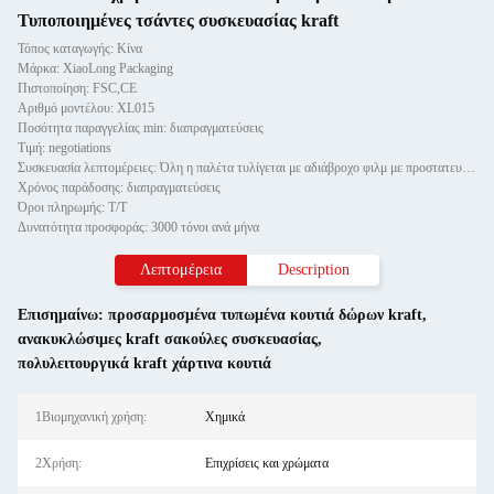
Τυποποιημένες τσάντες συσκευασίας kraft
Τόπος καταγωγής: Κίνα
Μάρκα: XiaoLong Packaging
Πιστοποίηση: FSC,CE
Αριθμό μοντέλου: XL015
Ποσότητα παραγγελίας min: διαπραγματεύσεις
Τιμή: negotiations
Συσκευασία λεπτομέρειες: Όλη η παλέτα τυλίγεται με αδιάβροχο φιλμ με προστατευτικό χαρτί και στερεώνεται με δύο τεμαχίδια καλ
Χρόνος παράδοσης: διαπραγματεύσεις
Όροι πληρωμής: Τ/Τ
Δυνατότητα προσφοράς: 3000 τόνοι ανά μήνα
Λεπτομέρεια
Description
Επισημαίνω:
προσαρμοσμένα τυπωμένα κουτιά δώρων kraft
,
ανακυκλώσιμες kraft σακούλες συσκευασίας
,
πολυλειτουργικά kraft χάρτινα κουτιά
1Βιομηχανική χρήση:
Χημικά
2Χρήση:
Επιχρίσεις και χρώματα