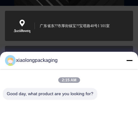
广东省东??市厚街镇宝??宝塔路40号1 ̇101室
Διεύθυνση
xiaolongpackaging
Tina@xiaolongpackaging.com
Ηλεκτρονικό
2:15 AM
Good day, what product are you looking for?
0086-15322891631
Τηλεφώνημα