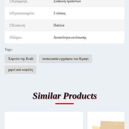
13Εφαρμογή:
Συσκευή προϊόντων
14Τροποποιημένο:
5 τόνους
15Συσκευή:
Παλέτα
16Δάχος:
Δυνατότητα εκτύπωσης
Tags:
Χαρτόνι της Kraft
συσκευασία εγγράφου του Κραφτ
χαρτί από κυψέλη
Similar Products