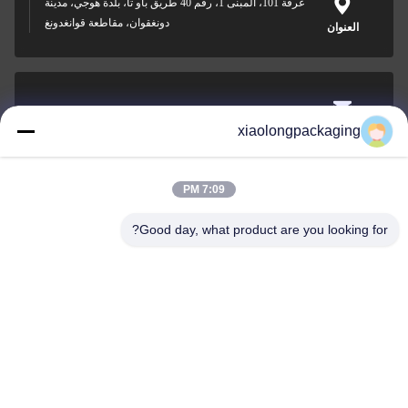
غرفة 101، المبنى 1، رقم 40 طريق باو تا، بلدة هوجي، مدينة
دونغقوان، مقاطعة قوانغدونغ
العنوان
Tina@xiaolongpackaging.com
xiaolongpackaging
البريد
الإلكتروني
7:09 PM
Good day, what product are you looking for?
0086-15322891631
الهاتف
Dongguan Xiaolong Packaging Industry Co.,
Ltd.