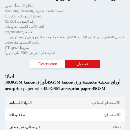
مكان المنشأ: الصين
اسم العلامة التجارية: XiaoLong Packaging
إصدار الشهادات: FSC,CE
رقم الموديل: XL1301
الحد الأدنى لكمية: مفاوضات
الأسعار: negotiations
تفاصيل التغليف: يتم تغليف البليت بالكامل بغشاء مقاوم للماء مع واقي زاوية الورق ويتم تثبيته بواسطة شريط من قطعتين
وقت التسليم: مفاوضات
شروط الدفع: T/T
القدرة على العرض: 3000 طن شهرياً
تفصيل
Description
إبراز:
أوراق صحفية مخصصة,ورق صحفية 45GSM,أوراق صحفية 48.8GSM
,
newsprint paper rolls 48.8GSM
,
newsprint paper 45GSM
1الاستخدام الصناعي:
المواد الكيميائية
2الاستخدام:
طلاء وطلاء
3طلاء:
غير مطلي، غير مطلي