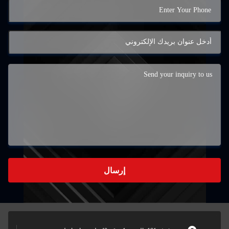
إرسال