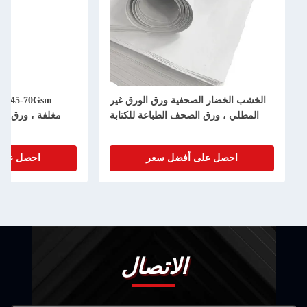
الخشب الخضار الصحفية ورق الورق غير
0Gsm
المطلي ، ورق الصحف الطباعة للكتابة
مغلفة ، ورق مط
احصل على أفضل سعر
احصل على
الاتصال