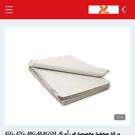
1
/
1
ورقة صحفية مخصصة في أوراق 45G، 47G، 48G،48.8GSM