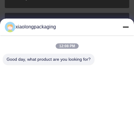
xiaolongpackaging
Tina@xiaolongpackaging.com
E-mail
12:08 PM
Good day, what product are you looking for?
0086-15322891631
Telefone
Dongguan Xiaolong Packaging Industry Co.,
Ltd.