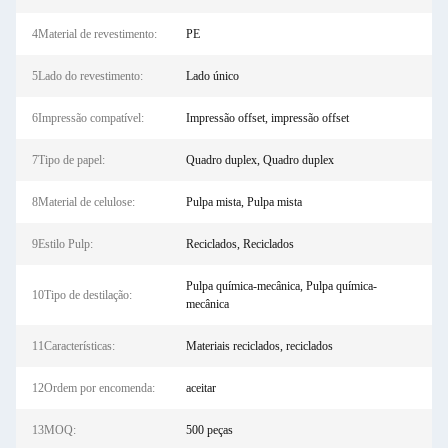
4Material de revestimento:
PE
5Lado do revestimento:
Lado único
6Impressão compatível:
Impressão offset, impressão offset
7Tipo de papel:
Quadro duplex, Quadro duplex
8Material de celulose:
Pulpa mista, Pulpa mista
9Estilo Pulp:
Reciclados, Reciclados
Pulpa química-mecânica, Pulpa química-
10Tipo de destilação:
mecânica
11Características:
Materiais reciclados, reciclados
12Ordem por encomenda:
aceitar
13MOQ:
500 peças