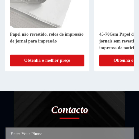
Papel não revestido, rolos de impressão
45-70Gsm Papel de i
de jornal para impressão
jornais sem revestim
imprensa de notícias
Obtenha o melhor preço
Obtenha o me
Contacto