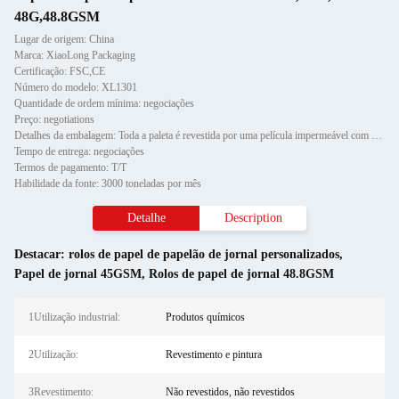
48G,48.8GSM
Lugar de origem: China
Marca: XiaoLong Packaging
Certificação: FSC,CE
Número do modelo: XL1301
Quantidade de ordem mínima: negociações
Preço: negotiations
Detalhes da embalagem: Toda a paleta é revestida por uma película impermeável com protetor de canto de papel e fixada por d
Tempo de entrega: negociações
Termos de pagamento: T/T
Habilidade da fonte: 3000 toneladas por mês
Detalhe
Description
Destacar:
rolos de papel de papelão de jornal personalizados
,
Papel de jornal 45GSM
,
Rolos de papel de jornal 48.8GSM
1Utilização industrial:
Produtos químicos
2Utilização:
Revestimento e pintura
3Revestimento:
Não revestidos, não revestidos