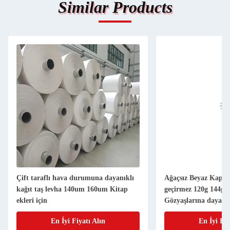
Similar Products
Çift taraflı hava durumuna dayanıklı
Ağaçsız Beyaz Kaplı 
kağıt taş levha 140um 160um Kitap
geçirmez 120g 144g 
ekleri için
Gözyaşlarına dayanık
En İyi Fiyatı Alın
En İyi Fiy