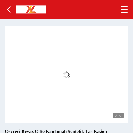
3
/
6
Çevreci Beyaz Çifte Kaplamalı Sentetik Taş Kağıdı