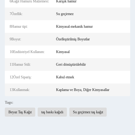
6Kağıt Hamuru Malzemesi:
Karışık hamur
7Özellik:
Su geçirmez
8Hamur tipi:
Kimyasal-mekanik hamur
9Boyut:
Özelleştirilmiş Boyutlar
10Endüstriyel Kullanım:
Kimyasal
11Hamur Stili:
Geri dönüştürülebilir
12Özel Sipariş:
Kabul etmek
13Kullanmak:
Kaplama ve Boya, Diğer Kimyasallar
Tags:
Beyaz Taş Kağıt
taş baskı kağıdı
Su geçirmez taş kağıt