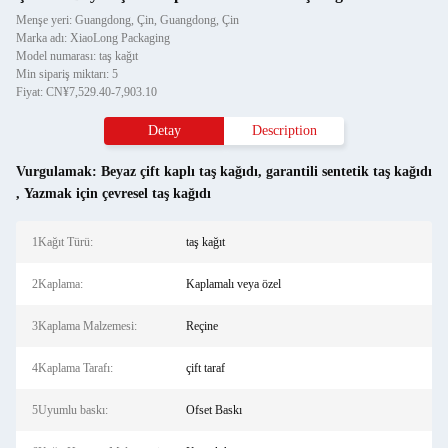
Menşe yeri: Guangdong, Çin, Guangdong, Çin
Marka adı: XiaoLong Packaging
Model numarası: taş kağıt
Min sipariş miktarı: 5
Fiyat: CN¥7,529.40-7,903.10
Detay
Description
Vurgulamak:
Beyaz çift kaplı taş kağıdı
,
garantili sentetik taş kağıdı
,
Yazmak için çevresel taş kağıdı
1Kağıt Türü:
taş kağıt
2Kaplama:
Kaplamalı veya özel
3Kaplama Malzemesi:
Reçine
4Kaplama Tarafı:
çift taraf
5Uyumlu baskı:
Ofset Baskı