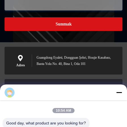
Sunmak
Guangdong Eyaleti, Dongguan Şehri, Houjie Kasabası,
Baota Yolu No. 40, Bina 1, Oda 101
Adres
Tina@xiaolongpackaging.com
E-posta
10:54 AM
Good day, what product are you looking for?
0086-15322891631