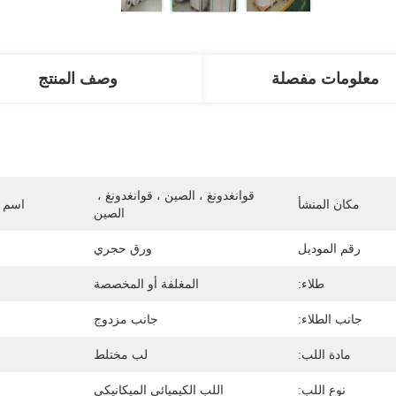
معلومات مفصلة
وصف المنتج
قوانغدونغ ، الصين ، قوانغدونغ ، 
مكان المنشأ
اسم ا
الصين
رقم الموديل
ورق حجري
طلاء:
المغلفة أو المخصصة
جانب الطلاء:
جانب مزدوج
مادة اللب:
لب مختلط
نوع اللب:
اللب الكيميائي الميكانيكي