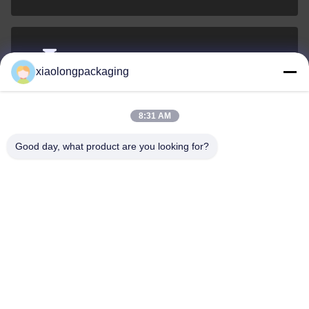
Tina@xiaolongpackaging.com
xiaolongpackaging
El correo
electrónico
8:31 AM
Good day, what product are you looking for?
0086-15322891631
El teléfono.
Dongguan Xiaolong Packaging Industry Co.,
Ltd.