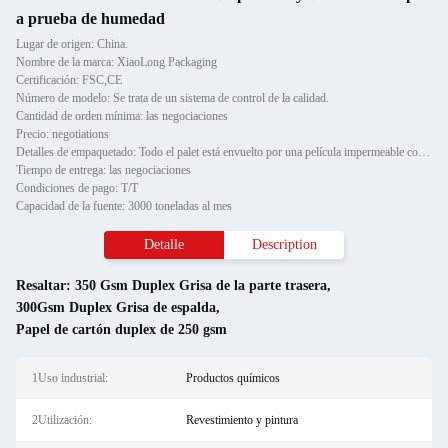
a prueba de humedad
Lugar de origen: China.
Nombre de la marca: XiaoLong Packaging
Certificación: FSC,CE
Número de modelo: Se trata de un sistema de control de la calidad.
Cantidad de orden mínima: las negociaciones
Precio: negotiations
Detalles de empaquetado: Todo el palet está envuelto por una película impermeable con protector de esquina de papel y fijado
Tiempo de entrega: las negociaciones
Condiciones de pago: T/T
Capacidad de la fuente: 3000 toneladas al mes
Detalle
Description
Resaltar:
350 Gsm Duplex Grisa de la parte trasera
,
300Gsm Duplex Grisa de espalda
,
Papel de cartón duplex de 250 gsm
1Uso industrial:
Productos químicos
2Utilización:
Revestimiento y pintura