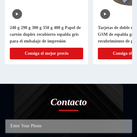
240 g 290 g 300 g 350 g 400 g Papel de
Tarjetas de doble re
cartón duplex recubierto espalda gris
GSM de espalda gris,
para el embalaje de impresión
recubrimiento de pu
Consiga el mejor precio
Consiga el m
Contacto