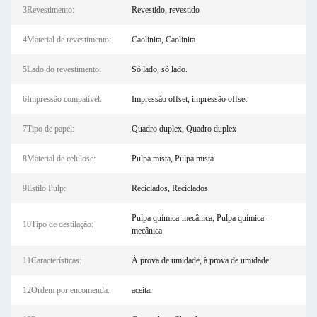
3Revestimento:
Revestido, revestido
4Material de revestimento:
Caolinita, Caolinita
5Lado do revestimento:
Só lado, só lado.
6Impressão compatível:
Impressão offset, impressão offset
7Tipo de papel:
Quadro duplex, Quadro duplex
8Material de celulose:
Pulpa mista, Pulpa mista
9Estilo Pulp:
Reciclados, Reciclados
Pulpa química-mecânica, Pulpa química-
10Tipo de destilação:
mecânica
11Características:
À prova de umidade, à prova de umidade
12Ordem por encomenda:
aceitar