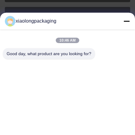
xiaolongpackaging
Tina@xiaolongpackaging.com
E-mail
10:46 AM
Good day, what product are you looking for?
0086-15322891631
Telefone
Dongguan Xiaolong Packaging Industry Co.,
Ltd.