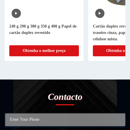
240 g 290 g 300 g 350 g 400 g Papel de
Cartão duplex reves
cartão duplex revestido
traseiro cinza, papel
celulose mista.
Obtenha o melhor preço
Obtenha o me
Contacto