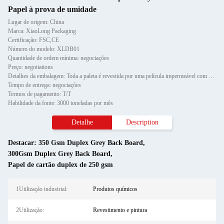
Papel à prova de umidade
Lugar de origem: China
Marca: XiaoLong Packaging
Certificação: FSC,CE
Número do modelo: XLDB01
Quantidade de ordem mínima: negociações
Preço: negotiations
Detalhes da embalagem: Toda a paleta é revestida por uma película impermeável com protetor de canto de papel e fixada por d
Tempo de entrega: negociações
Termos de pagamento: T/T
Habilidade da fonte: 3000 toneladas por mês
Detalhe
Description
Destacar:
350 Gsm Duplex Grey Back Board
,
300Gsm Duplex Grey Back Board
,
Papel de cartão duplex de 250 gsm
1Utilização industrial:
Produtos químicos
2Utilização:
Revestimento e pintura