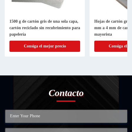
1500 g de cartón gris de una sola capa,
Hojas de cartón gris 
cartón reciclado sin recubrimiento para
mm a 4 mm de cartón 
papelería
mayorista
Consiga el mejor precio
Consiga el m
Contacto