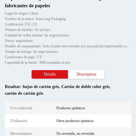
fabricantes de papeles
Lugar de origen: China.
Nombre de la marca: XiaoLong Packaging
Certificación: FSC,CE
Número de modelo: No incluye:
Cantidad de orden mínima: las negociaciones
Precio: negotiations
Detalles de empaquetado: Todo el palet está envuelto por una película impermeable con protector de esquina de papel y fijado
Tiempo de entrega: las negociaciones
Condiciones de pago: T/T
Capacidad de la fuente: 3000 toneladas al mes
Detalle
Description
Resaltar:
hojas de cartón gris
,
Cartón de doble color gris
,
cartón de cartón gris
1Uso industrial:
Productos químicos
2Utilización:
Otros productos químicos
3Revestimiento:
No revestido, no revestido