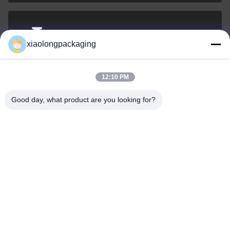
Tina@xiaolongpackaging.com
xiaolongpackaging
El correo
electrónico
12:10 PM
Good day, what product are you looking for?
0086-15322891631
El teléfono.
Dongguan Xiaolong Packaging Industry Co.,
Ltd.