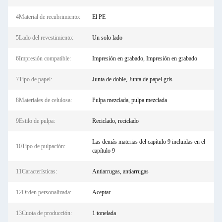
4Material de recubrimiento:
El PE
5Lado del revestimiento:
Un solo lado
6Impresión compatible:
Impresión en grabado, Impresión en grabado
7Tipo de papel:
Junta de doble, Junta de papel gris
8Materiales de celulosa:
Pulpa mezclada, pulpa mezclada
9Estilo de pulpa:
Reciclado, reciclado
Las demás materias del capítulo 9 incluidas en el
10Tipo de pulpación:
capítulo 9
11Características:
Antiarrugas, antiarrugas
12Orden personalizada:
Aceptar
13Cuota de producción:
1 tonelada