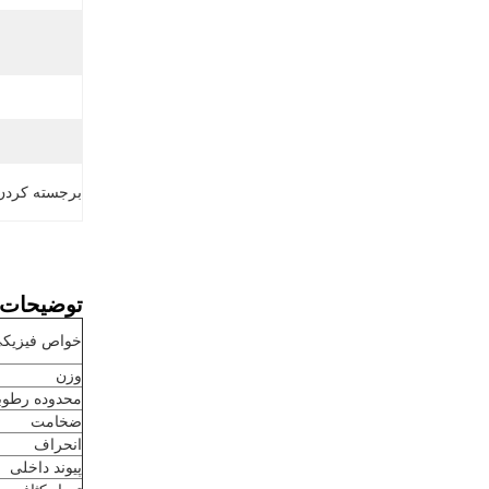
برجسته کردن
توضیحات 
خواص فیزیک
وزن
محدوده رطو
ضخامت
انحراف
پیوند داخلی