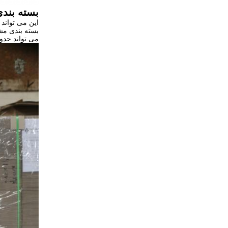
بسته بند
این می تواند بسته
بسته بندی مشترک ما CBM، 1000KG
می تواند حدود 16 تن برای کانتینر 20FT، 27 تن برای کانتینر 40HQ بار