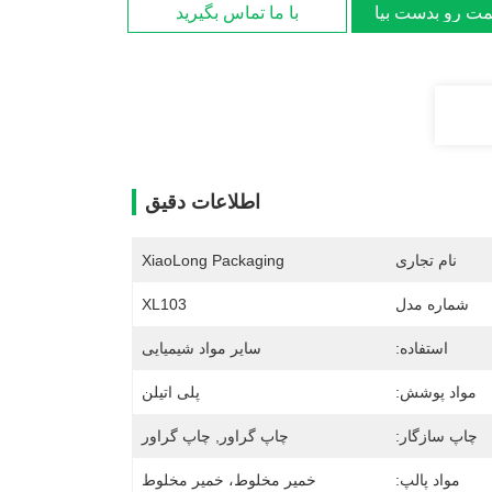
مت رو بدست بیار
با ما تماس بگیرید
اطلاعات دقیق
نام تجاری
XiaoLong Packaging
شماره مدل
XL103
استفاده:
سایر مواد شیمیایی
مواد پوشش:
پلی اتیلن
چاپ سازگار:
چاپ گراور, چاپ گراور
مواد پالپ:
خمیر مخلوط، خمیر مخلوط