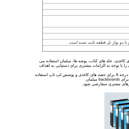
با دو نوار تل قطعه ثابت شده است
 کاغذی، جلد های کتاب، پوشه ها، مبلمان استفاده می
 و ضخامت از 0.از 17MM تا 4MMهمچنین می توان آن را با توجه به الزامات مشتری برای دستیابی به اهداف
ما درجه های مختلف کیفیت برای پاسخگویی به نیازهای مشتریان مختلف داریم. به طور کلی درجه A برای جعبه های کاغذی و پوشش لپ تاپ استفاده
یازهای مشتری سفارشی شود.