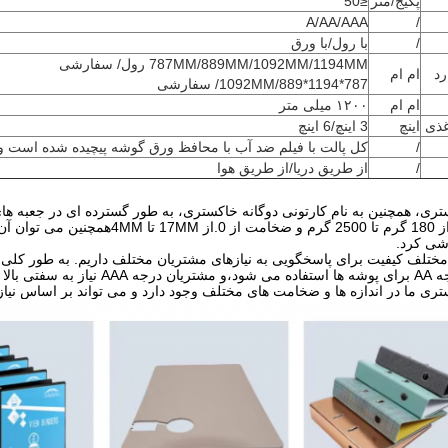
پکیج/متر
≤50
A/AA/AAA
/
/
با رول/با ورق
787MM/889MM/1092MM/1194MM رول/ سفارشی
رد
ام ام
787*1092MM/889*1194/ سفارشی
ام ام
۱۲۰۰ میلی متر
غذی
اینچ
3 اينچ/6 اينچ
/
کل پالت با فیلم ضد آب با محافظ ورق گوشه پیچیده شده است و 
/
از طریق دریا/از طریق هوا
تری، همچنین به نام کارتونی دوگانه خاکستری، به طور گسترده ای در جعبه های
شود، با وزن از 180 گرم تا 2500 گرم
ی کرد.
backboards مبلمان.
تری ما در اندازه ها و ضخامت های مختلف وجود دارد و می تواند بر اساس ن