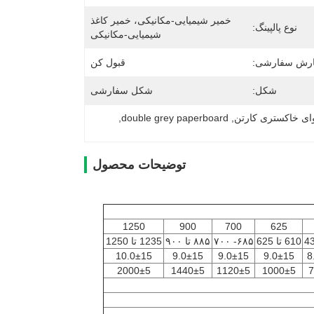
خمیر شیمیایی-مکانیکی، خمیر کاغذ 
نوع پالپینگ:
شیمیایی-مکانیکی
رش سفارشی:
قبول کن
شکل:
شکل سفارشی
ای خاکستری کارتن
, 
double grey paperboard
, 
توضیحات محصول
1250
900
700
625
4
610 تا 625
۶۸۵- ۷۰۰
۸۸۵ تا ۹۰۰
1235 تا 1250
10.0±15
9.0±15
9.0±15
9.0±15
8
2000±5
1440±5
1120±5
1000±5
7