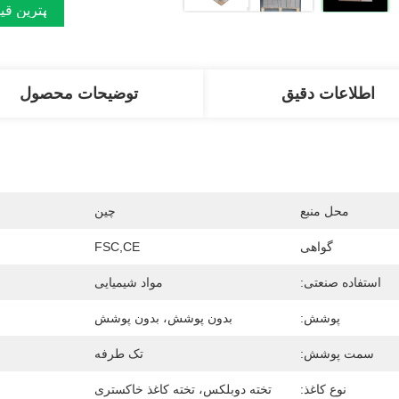
بهترین قی
اطلاعات دقیق
توضیحات محصول
محل منبع
چین
گواهی
FSC,CE
استفاده صنعتی:
مواد شیمیایی
پوشش:
بدون پوشش، بدون پوشش
سمت پوشش:
تک طرفه
نوع کاغذ:
تخته دوبلکس، تخته کاغذ خاکستری