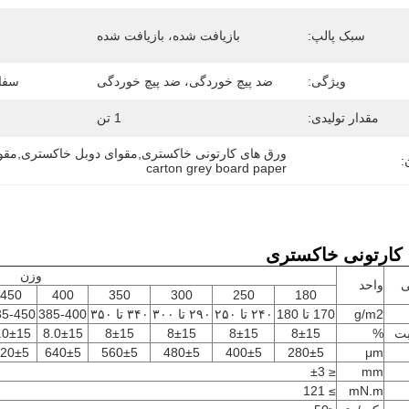
سبک پالپ:
بازیافت شده، بازیافت شده
ویژگی:
ضد پیچ ​​خوردگی، ضد پیچ ​​خوردگی
سفا
مقدار تولیدی:
1 تن
ورق های کارتونی خاکستری,مقوای دوبل خاکستری,مقو
:
carton grey board paper
کارتونی خاکستری
وزن
ی
واحد
450
400
350
300
250
180
g/m2
170 تا 180
۲۴۰ تا ۲۵۰
۲۹۰ تا ۳۰۰
۳۴۰ تا ۳۵۰
385-400
35-450
بت
%
8±15
8±15
8±15
8±15
8.0±15
.0±15
20±5
640±5
560±5
480±5
400±5
280±5
μm
≤ ±3
mm
≥ 121
mN.m