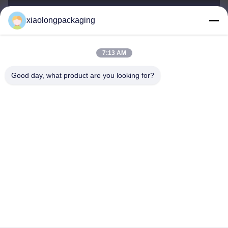
xiaolongpackaging
Tina@xiaolongpackaging.com
E-mail
7:13 AM
Good day, what product are you looking for?
0086-15322891631
Telefone
Dongguan Xiaolong Packaging Industry Co.,
Ltd.