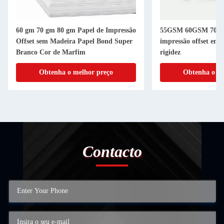
60 gm 70 gm 80 gm Papel de Impressão
55GSM 60GSM 70X1
Offset sem Madeira Papel Bond Super
impressão offset em 
Branco Cor de Marfim
rigidez
Obtenha o melhor preço
Obtenha o me
Contacto