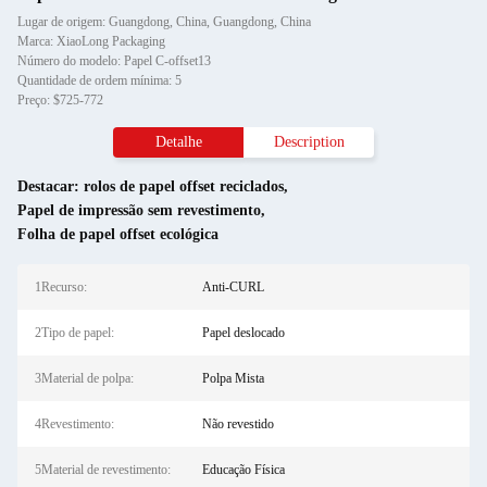
Lugar de origem: Guangdong, China, Guangdong, China
Marca: XiaoLong Packaging
Número do modelo: Papel C-offset13
Quantidade de ordem mínima: 5
Preço: $725-772
Detalhe
Description
Destacar:
rolos de papel offset reciclados
,
Papel de impressão sem revestimento
,
Folha de papel offset ecológica
1Recurso:
Anti-CURL
2Tipo de papel:
Papel deslocado
3Material de polpa:
Polpa Mista
4Revestimento:
Não revestido
5Material de revestimento:
Educação Física