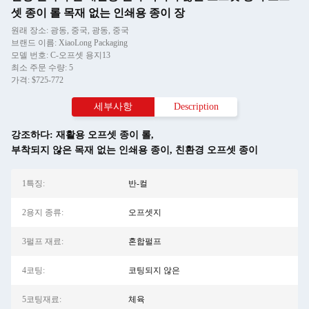
셋 종이 롤 목재 없는 인쇄용 종이 장
원래 장소: 광동, 중국, 광동, 중국
브랜드 이름: XiaoLong Packaging
모델 번호: C-오프셋 용지13
최소 주문 수량: 5
가격: $725-772
세부사항
Description
강조하다:
재활용 오프셋 종이 롤
,
부착되지 않은 목재 없는 인쇄용 종이
,
친환경 오프셋 종이
1특징:
반-컬
2용지 종류:
오프셋지
3펄프 재료:
혼합펄프
4코팅:
코팅되지 않은
5코팅재료:
체육