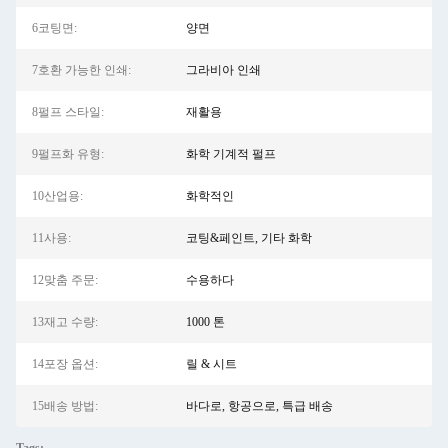
6코팅면:
양면
7호환 가능한 인쇄:
그라비아 인쇄
8펄프 스타일:
재활용
9펄프화 유형:
화학 기계적 펄프
10산업용:
화학적인
11사용:
코팅&페인트, 기타 화학
12맞춤 주문:
수용하다
13재고 수량:
1000 톤
14포장 옵션:
릴 & 시트
15배송 방법:
바다로, 항공으로, 특급 배송