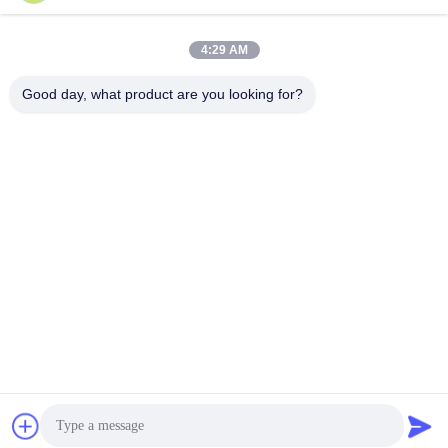
이메일
4:29 AM
Good day, what product are you looking for?
0086-15322891631
전화
Dongguan Xiaolong Packaging Industry Co.,
Ltd.
최고의 가격을 얻으십시오
Get a Quote
Dongguan Xiaolong Packaging Industry Co., Ltd.