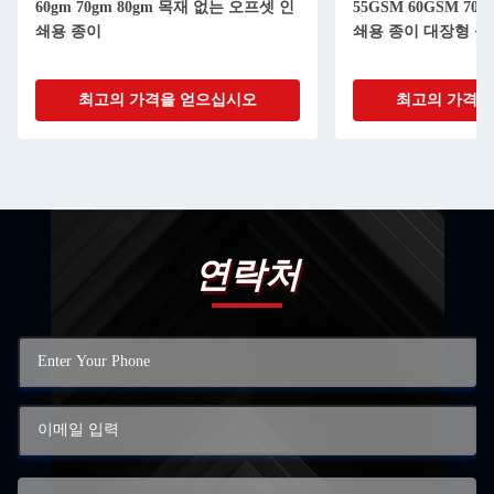
60gm 70gm 80gm 목재 없는 오프셋 인
55GSM 60GSM 70
쇄용 종이
쇄용 종이 대장형 롤
최고의 가격을 얻으십시오
최고의 가격을
연락처