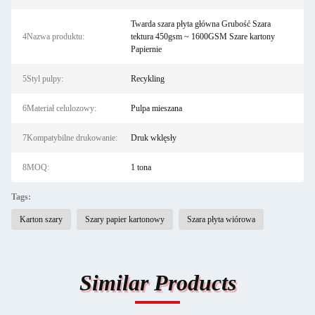
Twarda szara płyta główna Grubość Szara
4Nazwa produktu:
tektura 450gsm ~ 1600GSM Szare kartony
Papiernie
5Styl pulpy:
Recykling
6Materiał celulozowy:
Pulpa mieszana
7Kompatybilne drukowanie:
Druk wklęsły
8MOQ:
1 tona
Tags:
Karton szary
Szary papier kartonowy
Szara płyta wiórowa
Similar Products