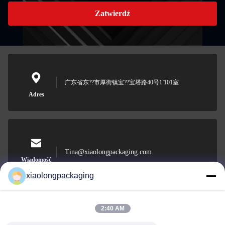
Zatwierdź
广东省东??市厚街镇宝??宝塔路40号1 ̇101室
Adres
Tina@xiaolongpackaging.com
Wiadomość
elektroniczna
xiaolongpackaging
2:40 AM
0086-15322891631