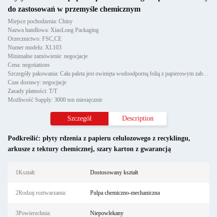
do zastosowań w przemyśle chemicznym
Miejsce pochodzenia: Chiny
Nazwa handlowa: XiaoLong Packaging
Orzecznictwo: FSC,CE
Numer modelu: XL103
Minimalne zamówienie: negocjacje
Cena: negotiations
Szczegóły pakowania: Cała paleta jest owinięta wodoodporną folią z papierowym zabezpieczeniem narożników i przymocowana d
Czas dostawy: negocjacje
Zasady płatności: T/T
Możliwość Supply: 3000 ton miesięcznie
Szczegół
Description
Podkreślić:
płyty rdzenia z papieru celulozowego z recyklingu
,
arkusze z tektury chemicznej
,
szary karton z gwarancją
1Kształt:
Dostosowany kształt
2Rodzaj roztwarzania:
Pulpa chemiczno-mechaniczna
3Powierzchnia:
Niepowlekany