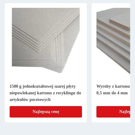
1500 g jednokształtowej szarej płyty
Wyroby z kartonu sza
niepowlekanej kartonu z recyklingu do
0,5 mm do 4 mm
artykułów pocztowych
Najlepszą cenę
Najlepsz