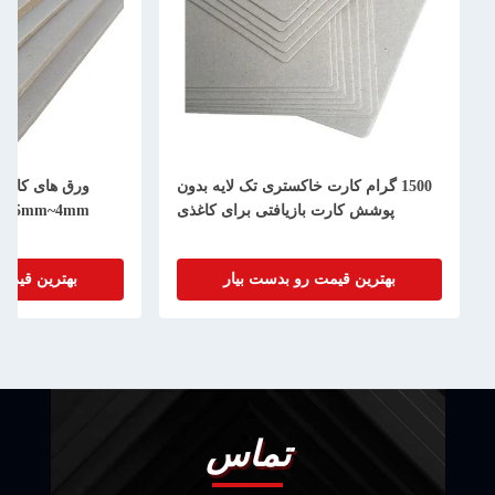
 گرام کارت خاکستری تک لایه بدون
ورق های کارتونی خاکستری بازیا
ش کارت بازیافتی برای کاغذی
0.5mm~4mm خاکستری d
عمده فرو
رین قیمت رو بدست بیار
بهترین قیمت رو بدست بیار
تماس