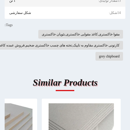
1 تن
شکل سفارشی
Tags:
کاغذ مقوایی خاکستری,نئوپان خاکستری
ری مقاوم به تاپیک,تخته های چسب خاکستری ضخیم,فروش عمده کاغذ کارتونی خاکستری
Similar Products