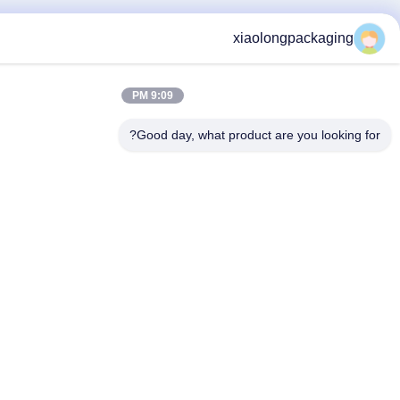
xiaolongpa
9:09 PM
Good day, what product are yo