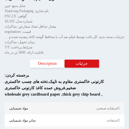
محل منبع: چین
نام تجاری: XiaoLong Packaging
گواهی: FSC,CE
شماره مدل: XL103
مقدار حداقل تعداد سفارش: مذاکرات
قیمت: negotiations
جزئیات بسته بندی: کل پالت توسط فیلم ضد آب با محافظ گوشه کاغذ پیچیده شده و توسط نوار فلزی دو تکه ثابت می شود.
زمان تحویل: مذاکرات
شرایط پرداخت: T/T
قابلیت ارائه: 3000 تن در ماه
جزئیات
Description
برجسته کردن:
تونی خاکستری مقاوم به تاپیک,تخته های چسب خاکستری
ضخیم,فروش عمده کاغذ کارتونی خاکستری
wholesale grey cardboard paper
,
thick grey chip boa
مواد شیمیایی
سایر مواد شیمیایی