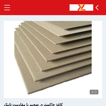
کاغذ خاکستری ضخیم با مقاومت تاپیک