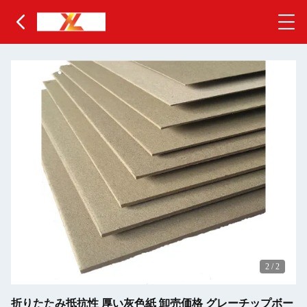
2
/
2
折りたたみ抵抗性 厚い灰色紙 卸売価格 グレーチップボー