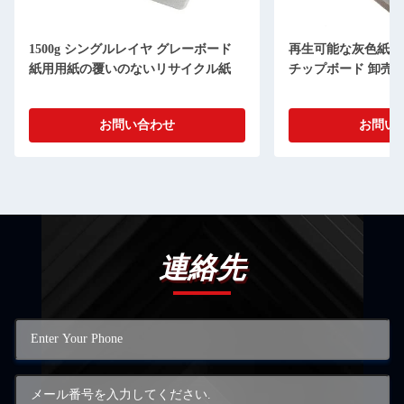
1500g シングルレイヤ グレーボード
再生可能な灰色紙板0
紙用用紙の覆いのないリサイクル紙
チップボード 卸売
お問い合わせ
お問い
連絡先