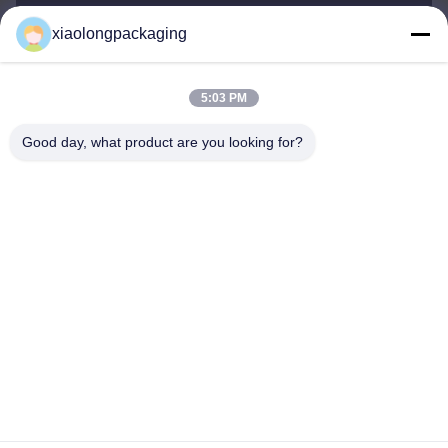
xiaolongpackaging
Tina@xiaolongpackaging.com
メール
5:03 PM
Good day, what product are you looking for?
0086-15322891631
電話
Dongguan Xiaolong Packaging Industry Co.,
Ltd.