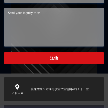
送信
広東省東?? 市厚街镇宝?? 宝塔路40号1 十一室
アドレス