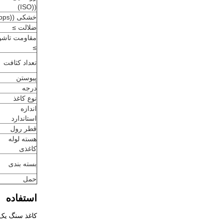
((ISO)
خشکی ((pps)
ضلالت ≥
مقاومت تاشو
≥
تعداد کثافت
پیوستن
درجه
نوع کاغذ
اندازه
استاندارد
قطر رول
هسته لوله
کاغذی
بسته بندی
حمل
استفاده
کاغذ سنگ یک ن