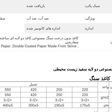
سبک پالپ:
بازیافت شده
ویژگی:
ضد آب، ضد آب
سفا
اندازه:
اندازه های کاتومیز شده
:
سفارشي
 Paper
, 
Double Coated Paper Made From Stone
, 
صنوعی دو لایه سفید زیست محیطی
کاغذ سنگ
تحمل
ی
واحد
550
420
250
220
550
420
250
220
g/m2
+2/-3
+2/-3
+2/-3
+2/-3
400±5
300±5
190±5
170±5
μm