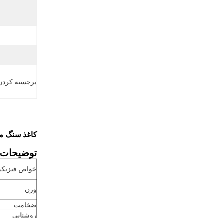
برجسته کردن
کاغذ سنگ م
توضیحات 
خواص فیزیک
وزن
ضخامت
روشنایی