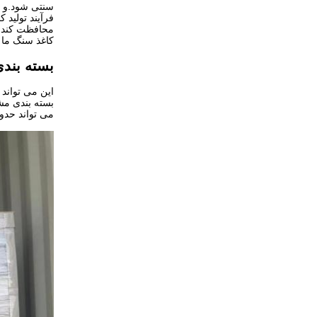
سنتی شود.و وی
فرآیند تولید 
محافظت کند،م
کاغذ سنگ ما 
بسته بند
این می تواند بسته
بسته بندی مشترک ما CBM 1013KG
می تواند حدود 22 تن برای کانتینر 20FT، 27 تن برای کانتینر 40HQ بار