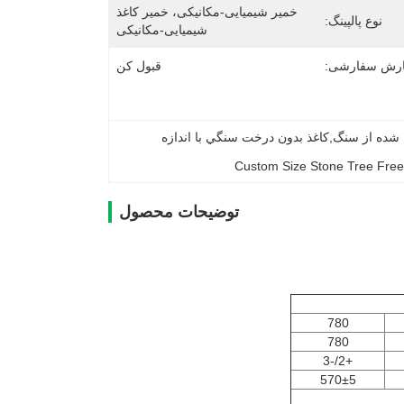
خمیر شیمیایی-مکانیکی، خمیر کاغذ 
نوع پالپینگ:
شیمیایی-مکانیکی
رش سفارشی:
قبول کن
کاغذ بدون درخت سنگ مصنوعی,کاغذ دو لایه ای ساخته شده از سنگ,کاغذ بدون درخت سنگي با اندازه 
Custom Size Stone Tree Free
توضیحات محصول
780
780
+2/-3
570±5