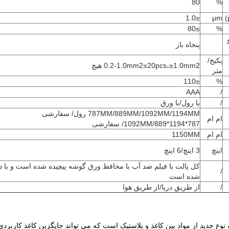
80
%
≤1.0
μm
≥80
%
پنجاه بار
پکیج/
0.2-1.0mm2≤20pcs،≥1.0mm2 هیچ
متر
≤110
%
AAA
/
/
با رول/با ورق
787MM/889MM/1092MM/1194MM رول/ سفارشی
ام ام
787*1092MM/889*1194/ سفارشی
ام ام
1150MM
اینچ
3 اينچ/6 اينچ
کل پالت با فیلم ضد آب با محافظ ورق گوشه پیچیده شده است و با دو
/
شده است
/
از طریق دریا/از طریق هوا
وع جدید از مواد بین کاغذ و پلاستیک است که می تواند جایگزین کاغذ کاربردی