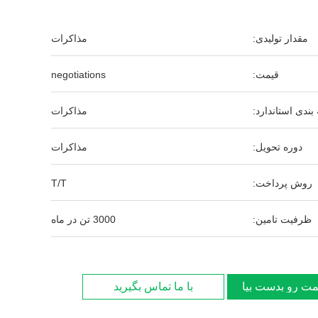
مقدار تولیدی:
مذاکرات
قیمت:
negotiations
بندی استاندارد:
مذاکرات
دوره تحویل:
مذاکرات
روش پرداخت:
T/T
ظرفیت تامین:
3000 تن در ماه
مت رو بدست بیار
با ما تماس بگیرید