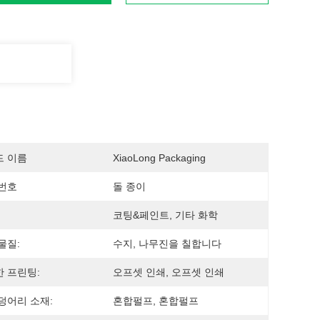
드 이름
XiaoLong Packaging
번호
돌 종이
코팅&페인트, 기타 화학
물질:
수지, 나무진을 칠합니다
 프린팅:
오프셋 인쇄, 오프셋 인쇄
덩어리 소재:
혼합펄프, 혼합펄프