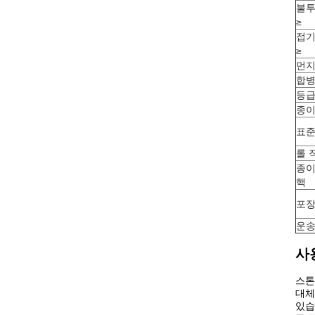
불
≥
접기
≥
먼지
합
등
종이
표준
롤 
종이
핵
포
운
사
스톤
대체
있습