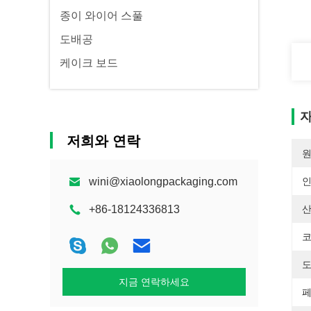
종이 와이어 스풀
도배공
케이크 보드
자
저희와 연락
원
wini@xiaolongpackaging.com
+86-18124336813
산
코
도
지금 연락하세요
페