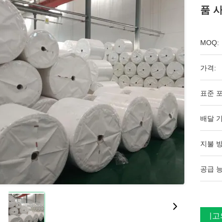
품 
MOQ:
가격:
표준 포
배달 기
지불 방
공급 능
최고