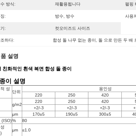
수 방식:
재활용됩니다
펄핑 
징:
방수, 방수
사용자
기:
컷오미즈드 사이즈
조하다:
합성 돌 나무 없는 종이
, 
돌 으로 만든 두 배
품 설명
 친화적인 흰색 복면 합성 돌 종이
 종이 설명
적 성
용인성
단위
220
250
420
220
250
420
기
g/m2
+2/-3
+2/-3
+2/-3
+
께
μm
170±5
190±5
300±5
4
(ISO)
%
80
칠성
μm
≤1.0
)