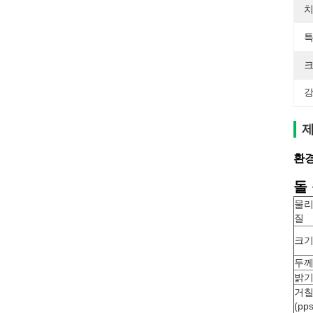
치
특
크
강
제
환경
돌
물리
질
크
두
밝기 
거
(pps