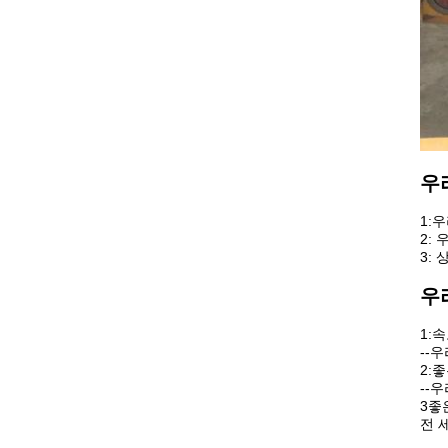
우
1:
2:
3:
우
1:
--
2:
--
3좋
전 