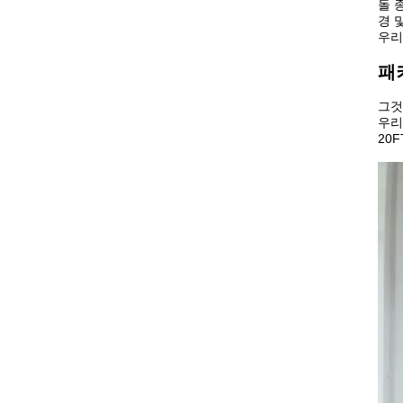
돌 
경 
우리
패
그것
우리
20