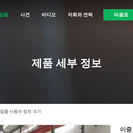
상품
사건
비디오
저희와 연락
따옴표
제품 세부 정보
작업품 사용자 정의 크기
이중