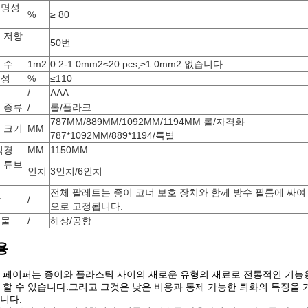
투명성
%
≥ 80
 저항
50번
 수
1m2
0.2-1.0mm2≤20 pcs,≥1.0mm2 없습니다
병성
%
≤110
급
/
AAA
 종류
/
롤/플라크
787MM/889MM/1092MM/1194MM 롤/자격화
 크기
MM
787*1092MM/889*1194/특별
직경
MM
1150MM
 튜브
인치
3인치/6인치
전체 팔레트는 종이 코너 보호 장치와 함께 방수 필름에 싸여
장
/
으로 고정됩니다.
송물
/
해상/공항
용
 페이퍼는 종이와 플라스틱 사이의 새로운 유형의 재료로 전통적인 기능용
 할 수 있습니다.그리고 그것은 낮은 비용과 통제 가능한 퇴화의 특징을 
니다.