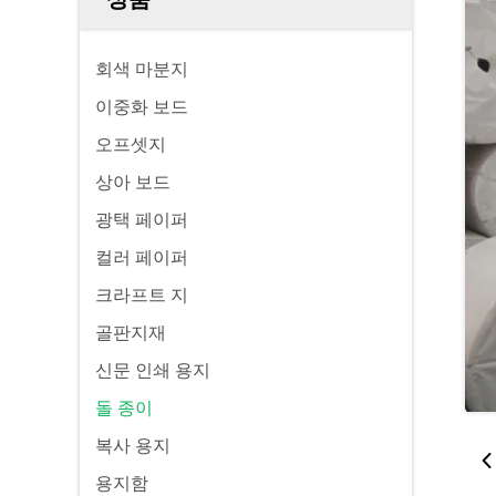
회색 마분지
이중화 보드
오프셋지
상아 보드
광택 페이퍼
컬러 페이퍼
크라프트 지
골판지재
신문 인쇄 용지
돌 종이
복사 용지
용지함