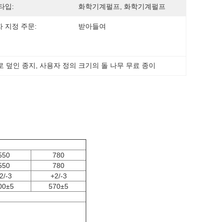
타입:
화학기계펄프, 화학기계펄프
 지정 주문:
받아들여
 로 덮인 종지
, 
사용자 정의 크기의 돌 나무 무료 종이
550
780
550
780
2/-3
+2/-3
00±5
570±5