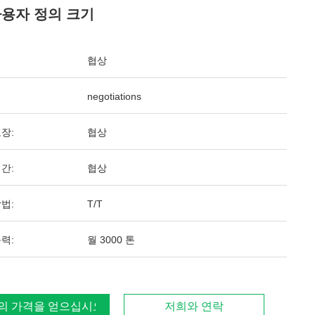
사용자 정의 크기
협상
negotiations
장:
협상
간:
협상
법:
T/T
력:
월 3000 톤
의 가격을 얻으십시오
저희와 연락