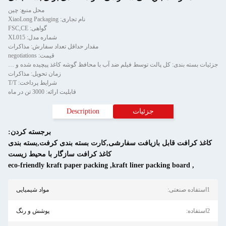
محل منبع: چین
نام تجاری: XiaoLong Packaging
گواهی: FSC,CE
شماره مدل: XL015
مقدار حداقل تعداد سفارش: مذاکرات
قیمت: negotiations
جزئیات بسته بندی: کل پالت توسط فیلم ضد آب با محافظ گوشه کاغذ پیچیده شده و توسط نوار فلزی دو تکه ثابت می شود.
زمان تحویل: مذاکرات
شرایط پرداخت: T/T
قابلیت ارائه: 3000 تن در ماه
جزئیات
Description
برجسته کردن:
ل بازیافت سفارشی,کارت بسته بندی کرفت,بسته بندی
کاغذ کرافت سازگار با محیط زیست
eco-friendly kraft paper packing
,
kraft liner packi
مواد شیمیایی
پوشش و رنگ