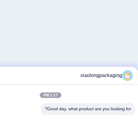
xiaolong
1:17 PM
Good day, what product are 