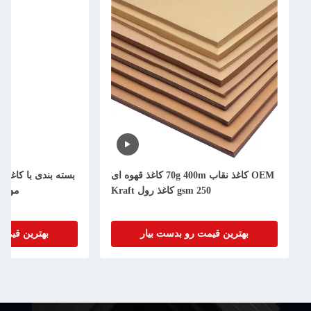
OEM کاغذ نقاب 70g 400m کاغذ قهوه ای
بسته بندی با کاغذ فلت ضخیم و سفارش
250 gsm کاغذ رول Kraft
مواد کاغذ فلت گواهی FSC
ن قیمت رو بدست بیار
بهترین قیمت رو بدست بیار