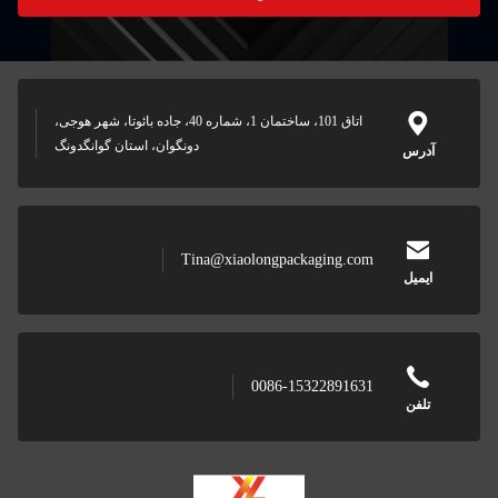
اتاق 101، ساختمان 1، شماره 40، جاده بائوتا، شهر هوجی،
دونگوان، استان گوانگدونگ
Tina@xiaolongpackaging.c
0086-153228916