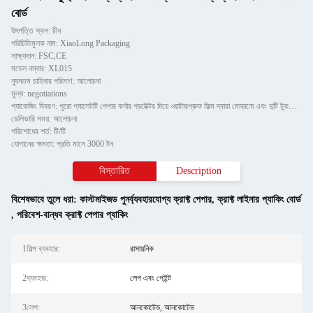
বোর্ড
উৎপত্তি স্থল: চীন
পরিচিতিমুলক নাম: XiaoLong Packaging
সাক্ষ্যদান: FSC,CE
মডেল নম্বার: XL015
ন্যূনতম চাহিদার পরিমাণ: আলোচনা
মূল্য: negotiations
প্যাকেজিং বিবরণ: পুরো প্যালেটটি পেপার কর্নার প্রটেক্টর দিয়ে ওয়াটারপ্রুফ ফিল্ম দ্বারা মোড়ানো এবং দুটি টুকরো টিলের স
ডেলিভারি সময়: আলোচনা
পরিশোধের শর্ত: টি/টি
যোগানের ক্ষমতা: প্রতি মাসে 3000 টন
বিস্তারিত
Description
বিশেষভাবে তুলে ধরা:
কাস্টমাইজড পুনর্ব্যবহারযোগ্য ক্রাফ্ট পেপার
,
ক্রাফ্ট লাইনার প্যাকিং বোর্ড
,
পরিবেশ-বান্ধব ক্রাফ্ট পেপার প্যাকিং
1শিল্প ব্যবহার:
রাসায়নিক
2ব্যবহার:
লেপ এবং পেইন্ট
3লেপ:
আনকোটেড, আনকোটেড