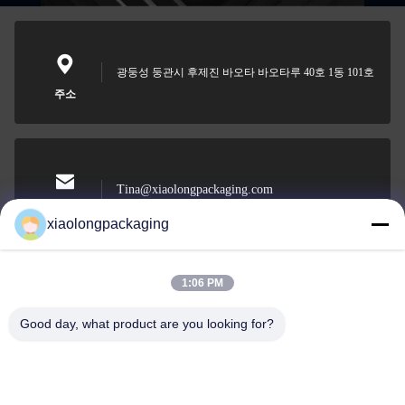
광둥성 둥관시 후제진 바오타 바오타루 40호 1동 101호
주소
Tina@xiaolongpackaging.com
이메일
xiaolongpackaging
1:06 PM
0086-15322891631
Good day, what product are you looking for?
전화