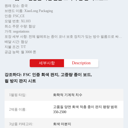
원래 장소: 중국
브랜드 이름: XiaoLong Packaging
인증: FSC,CE
모델 번호: XL103
최소 주문 수량: 협상
가격: negotiations
포장 세부 사항: 전체 팔레트는 종이 코너 보호 장치가 있는 방수 필름으로 싸여 있으며 두 조각의 티엘 스트립으로 고정되어 있습니다.
배달 시간: 협상
지불 조건: T/T
공급 능력: 월 3000 톤
세부사항
Description
강조하다:
FSC 인증 회색 판지
,
고중량 종이 보드
,
컬 방지 판지 시트
1펄핑 타입:
화학적 기계적 치수
고품질 양면 회색 적층 종이 판지 평량 범위
2제품 이름:
350-2500
3상품 카테고리:
회색 마분지